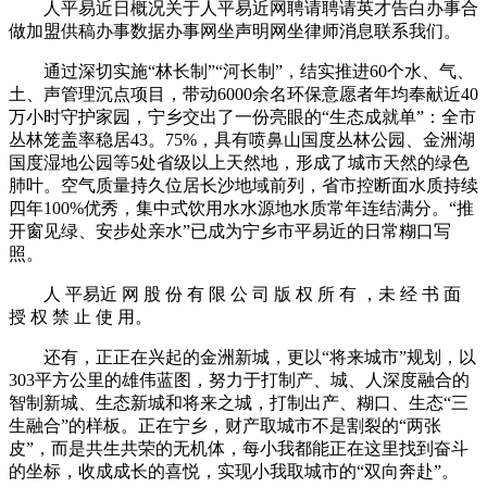
人平易近日概况关于人平易近网聘请聘请英才告白办事合
做加盟供稿办事数据办事网坐声明网坐律师消息联系我们。
通过深切实施“林长制”“河长制”，结实推进60个水、气、
土、声管理沉点项目，带动6000余名环保意愿者年均奉献近40
万小时守护家园，宁乡交出了一份亮眼的“生态成就单”：全市
丛林笼盖率稳居43。75%，具有喷鼻山国度丛林公园、金洲湖
国度湿地公园等5处省级以上天然地，形成了城市天然的绿色
肺叶。空气质量持久位居长沙地域前列，省市控断面水质持续
四年100%优秀，集中式饮用水水源地水质常年连结满分。“推
开窗见绿、安步处亲水”已成为宁乡市平易近的日常糊口写
照。
人 平易近 网 股 份 有 限 公 司 版 权 所 有 ，未 经 书 面
授 权 禁 止 使 用。
还有，正正在兴起的金洲新城，更以“将来城市”规划，以
303平方公里的雄伟蓝图，努力于打制产、城、人深度融合的
智制新城、生态新城和将来之城，打制出产、糊口、生态“三
生融合”的样板。正在宁乡，财产取城市不是割裂的“两张
皮”，而是共生共荣的无机体，每小我都能正在这里找到奋斗
的坐标，收成成长的喜悦，实现小我取城市的“双向奔赴”。