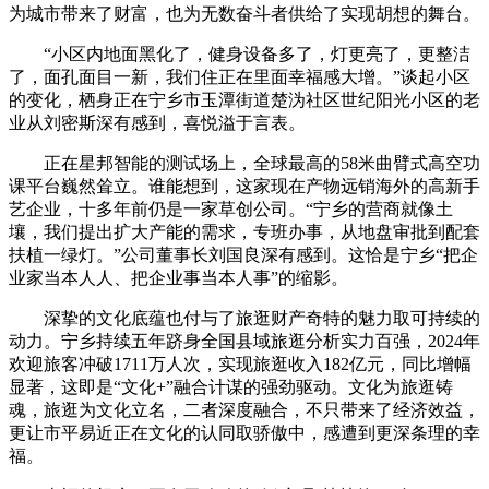
为城市带来了财富，也为无数奋斗者供给了实现胡想的舞台。
“小区内地面黑化了，健身设备多了，灯更亮了，更整洁
了，面孔面目一新，我们住正在里面幸福感大增。”谈起小区
的变化，栖身正在宁乡市玉潭街道楚沩社区世纪阳光小区的老
业从刘密斯深有感到，喜悦溢于言表。
正在星邦智能的测试场上，全球最高的58米曲臂式高空功
课平台巍然耸立。谁能想到，这家现在产物远销海外的高新手
艺企业，十多年前仍是一家草创公司。“宁乡的营商就像土
壤，我们提出扩大产能的需求，专班办事，从地盘审批到配套
扶植一绿灯。”公司董事长刘国良深有感到。这恰是宁乡“把企
业家当本人人、把企业事当本人事”的缩影。
深挚的文化底蕴也付与了旅逛财产奇特的魅力取可持续的
动力。宁乡持续五年跻身全国县域旅逛分析实力百强，2024年
欢迎旅客冲破1711万人次，实现旅逛收入182亿元，同比增幅
显著，这即是“文化+”融合计谋的强劲驱动。文化为旅逛铸
魂，旅逛为文化立名，二者深度融合，不只带来了经济效益，
更让市平易近正在文化的认同取骄傲中，感遭到更深条理的幸
福。