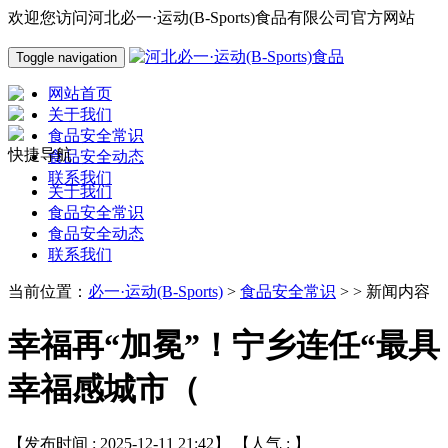
欢迎您访问河北必一·运动(B-Sports)食品有限公司官方网站
Toggle navigation
网站首页
关于我们
食品安全常识
快捷导航
食品安全动态
联系我们
关于我们
食品安全常识
食品安全动态
联系我们
当前位置：
必一·运动(B-Sports)
>
食品安全常识
> > 新闻内容
幸福再“加冕”！宁乡连任“最具
幸福感城市（
【发布时间 : 2025-12-11 21:42】 【人气 :
】