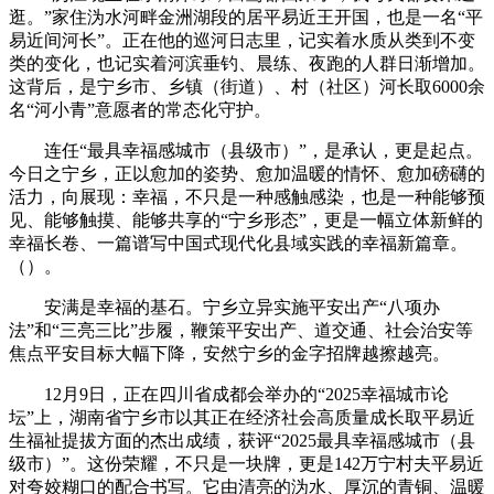
逛。”家住沩水河畔金洲湖段的居平易近王开国，也是一名“平
易近间河长”。正在他的巡河日志里，记实着水质从类到不变
类的变化，也记实着河滨垂钓、晨练、夜跑的人群日渐增加。
这背后，是宁乡市、乡镇（街道）、村（社区）河长取6000余
名“河小青”意愿者的常态化守护。
连任“最具幸福感城市（县级市）”，是承认，更是起点。
今日之宁乡，正以愈加的姿势、愈加温暖的情怀、愈加磅礴的
活力，向展现：幸福，不只是一种感触感染，也是一种能够预
见、能够触摸、能够共享的“宁乡形态”，更是一幅立体新鲜的
幸福长卷、一篇谱写中国式现代化县域实践的幸福新篇章。
（）。
安满是幸福的基石。宁乡立异实施平安出产“八项办
法”和“三亮三比”步履，鞭策平安出产、道交通、社会治安等
焦点平安目标大幅下降，安然宁乡的金字招牌越擦越亮。
12月9日，正在四川省成都会举办的“2025幸福城市论
坛”上，湖南省宁乡市以其正在经济社会高质量成长取平易近
生福祉提拔方面的杰出成绩，获评“2025最具幸福感城市（县
级市）”。这份荣耀，不只是一块牌，更是142万宁村夫平易近
对夸姣糊口的配合书写。它由清亮的沩水、厚沉的青铜、温暖