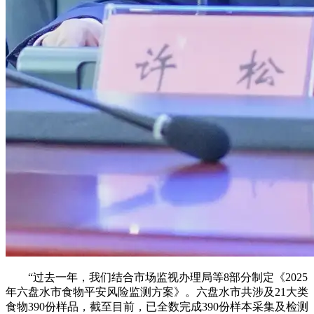
“过去一年，我们结合市场监视办理局等8部分制定《2025
年六盘水市食物平安风险监测方案》。六盘水市共涉及21大类
食物390份样品，截至目前，已全数完成390份样本采集及检测