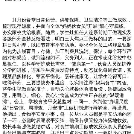
11月份食堂日常运营、供餐保障、卫生洁净等工做成效，
梳理现存短板，并面向全体“妈妈伙食员”开展“细心守底线、
夯实家校共治根底。随后，学生灶担任人连系前期工做现实及
各级部分查抄反馈看法，明白三大焦点工做标的目的。一要深
耕日常办理，以细节建牢平安防地。要求全体员工将规章轨制
内化为步履盲目，存储、加工到餐具洗消、保洁，每个环节严
酷对标规范，做到流程闭环、义务到人，正在常态化管控中彰
显担任。以科学守护成长需求。“健康第一”，伙食人员深耕养
分学问进修，连系学生发展发育特点，动态优化每周食谱，实
现菜品多样化、荤素平衡化、烹饪健康化，让学生吃得可口、
吃得养分。三要提拔办事温度，以实情注释“妈妈食堂”内涵。
将学生视做自家孩子，自动关心就餐体验取反馈，矫捷回应合
理，用耐心、细心、爱心让食堂成为学生正在校的“温暖港
湾”。会上，学校食物平安总监对“十同一、六到位”办理尺度
及“日管控、周排查、月安排”工做机制进行再解读、再强调。
他指出，食物平安无小事，每一位从业人员都是平安防地的环
节一环，必需时辰绷紧平安弦，确保各项管控办法落地收效。
校长李新强做总结讲话，对食堂前期工做成效及伙食人员的辛
勤付出赐与充实必定，并提出三点殷切期望：一要以匠心打磨