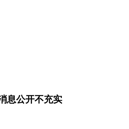
安消息公开不充实