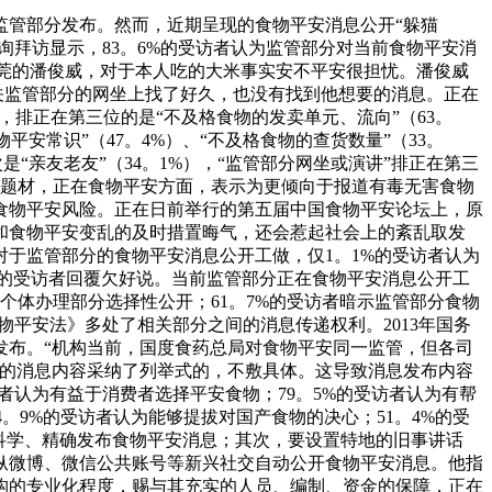
管部分发布。然而，近期呈现的食物平安消息公开“躲猫
询拜访显示，83。6%的受访者认为监管部分对当前食物平安消
东莞的潘俊威，对于本人吃的大米事实安不平安很担忧。潘俊威
关监管部分的网坐上找了好久，也没有找到他想要的消息。正在
），排正在第三位的是“不及格食物的发卖单元、流向”（63。
平安常识”（47。4%）、“不及格食物的查货数量”（33。
是“亲友老友”（34。1%），“监管部分网坐或演讲”排正在第三
旧事题材，正在食物平安方面，表示为更倾向于报道有毒无害食物
食物平安风险。正在日前举行的第五届中国食物平安论坛上，原
和食物平安变乱的及时措置晦气，还会惹起社会上的紊乱取发
于监管部分的食物平安消息公开工做，仅1。1%的受访者认为
4%的受访者回覆欠好说。当前监管部分正在食物平安消息公开工
，个体办理部分选择性公开；61。7%的受访者暗示监管部分食物
物平安法》多处了相关部分之间的消息传递权利。2013年国务
发布。“机构当前，国度食药总局对食物平安同一监管，但各司
开的消息内容采纳了列举式的，不敷具体。这导致消息发布内容
者认为有益于消费者选择平安食物；79。5%的受访者认为有帮
。9%的受访者认为能够提拔对国产食物的决心；51。4%的受
科学、精确发布食物平安消息；其次，要设置特地的旧事讲话
纵微博、微信公共账号等新兴社交自动公开食物平安消息。他指
构的专业化程度，赐与其充实的人员、编制、资金的保障，正在