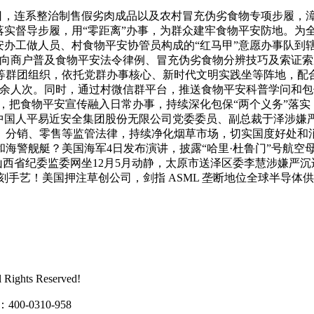
日，连系整治制售假劣肉成品以及农村冒充伪劣食物专项步履，漳
落实督导步履，用“零距离”办事，为群众建牢食物平安防地。为
安办工做人员、村食物平安协管员构成的“红马甲”意愿办事队到辖
，向商户普及食物平安法令律例、冒充伪劣食物分辨技巧及索证
群团组织，依托党群办事核心、新时代文明实践坐等阵地，配合开
00余人次。同时，通过村微信群平台，推送食物平安科普学问和包
，把食物平安宣传融入日常办事，持续深化包保“两个义务”落实
。中国人平易近安全集团股份无限公司党委委员、副总裁于泽涉嫌
分销、零售等监管法律，持续净化烟草市场，切实国度好处和消
海警舰艇？美国海军4日发布演讲，披露“哈里·杜鲁门”号航空
果。山西省纪委监委网坐12月5月动静，太原市送泽区委李慧涉嫌
刻手艺！美国押注草创公司，剑指 ASML 垄断地位全球半导体
ghts Reserved!
0310-958