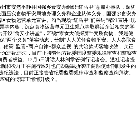
州市安然平静县国强乡食安办组织“红马甲”意愿办事队，深切
全面压实食物平安属地办理义务和企业从体义务，国强乡食安办
区食物运营单元宣讲。勾当现场“红马甲”们采纳“精准宣讲+现
索票等内容，沉点食物运营单元卫生规范等取群活亲近相关的学
设“食安小讲堂”，环绕“零食大侦探辨”“变质食物，我是健
保“两个义务”落实动态，营制“人人关怀食物平安、人人参取食
，鞭策“监管+商户自律+群众监视”的共治款式落地收效，实正
严沉违纪违法，目前正接管地方纪委国度监委规律审查和监察查
费者权益。12月5日讲话人林剑掌管例行记者会。透社记者提
母舰和役群正在施行应对也门胡塞武拆袭击商船使命期间发生的
严沉违纪违法，目前正接管省纪委监委规律审查和监察查询拜访。
供应链的博弈正悄悄升级？。