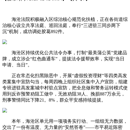
海沧法院积极融入区综治核心规范化扶植，正在各街道综
治核心设立共享法庭、巡回法庭，奉行“三进驻三同步两下
沉”机制，成功调处胶葛892件。
海沧区持续优化公共法令办事，打制“最美蒲公英”党建品
牌，成立涉企“红色曲通车”，提拔法令援帮效率，实现“当日
申请、当日”。
正在常态化扫黑除恶中，开展“虚假投资理财”等四类高发
类案集中宣防勾当，每周四晚上组织社区集中入户宣防，组建
专班进驻高发案城中村驻点宣防，把全息做和警务运转模式使
用到反诈预警劝阻工做中，无效劝阻38人、挽损887万余元，
刑事警情同比下降21。8%，群众平安感持续提拔。
本年，海沧区单元用一项项务实行动、一组组无力数据，
交出了一份有温度、无力量的“安然答卷”——市平易近陈密