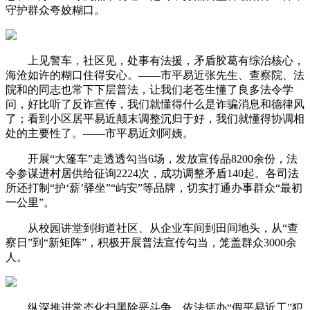
守护群众夸姣糊口。
上见警车，社区见，处事有法援，矛盾胶葛有综治核心，
海沧如许的糊口住得安心。——市平易近张先生、查察院、法
院和的同志也常下下层普法，让我们老苍生懂了良多法令学
问，好比听了反诈宣传，我们就懂得什么是诈骗消息和德律风
了；看到小区居平易近颠末调整沉归于好，我们就懂得协调相
处的主要性了。——市平易近刘阿姨。
开展“大篷车”走透透勾当6场，发放宣传品8200余份，法
令参谋进村居供给征询2224次，成功调整矛盾140起。各司法
所还打制“护‘薪’驿坐”“屿安”等品牌，切实打通办事群众“最初
一公里”。
从校园讲堂到街道社区、从企业车间到田间地头，从“查
察日”到“新矩阵”，积极开展普法宣传勾当，笼盖群众3000余
人。
纵深推进常态化扫黑除恶斗争，依法惩办“假平易近工”犯