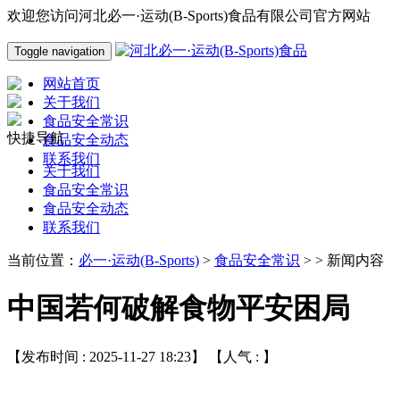
欢迎您访问河北必一·运动(B-Sports)食品有限公司官方网站
Toggle navigation
网站首页
关于我们
食品安全常识
快捷导航
食品安全动态
联系我们
关于我们
食品安全常识
食品安全动态
联系我们
当前位置：
必一·运动(B-Sports)
>
食品安全常识
> > 新闻内容
中国若何破解食物平安困局
【发布时间 : 2025-11-27 18:23】 【人气 :
】