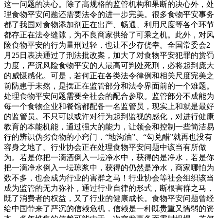
这一问题的决心。除了高规格的监管机构和果断的决心外，处
理食物平安问题还需要法令的进一步完美。很多食物平安事务
都了我国对食物添加剂正在出产、畅通、利用尺度等各个环节
都存正在法令缝隙，为不良商家供给了可乘之机。此外，对风
险食物平安的行为量刑过轻，也让不少存侥幸。全国常委会2
月25日表决通过了刑法批改案，加大了对食物平安犯罪的赏罚
力度，严沉风险食物平安的人最高可判处死刑，必将起到庞大
的威慑感化。可是，若何正在各类法令律例和相关尺度完美之
前防患于未然，是摆正在监管部分和法令界面前的一个难题。
处理食物平安问题需要全社会的配合参取。监管部分不成能为
每一个食物企业和餐馆都配备一名监管员，现实上和就是最好
的监管员。不只可以或许对行为起到监视的感化，对进行健康
教育的本能机能，通过强大的能力，让领会和控制一些简洁易
行的辨识伪劣食物的小窍门，“地沟油”、“勾兑醋”就再也没有
容身之地了。行业协会正在处理食物平安问题中该当有所做
为。若是你把一滴酒倒入一坛净水中，获得的是净水，若是你
把一滴净水倒入一坛琼浆中，获得的仍然是净水，商家哪怕为
数不多，也会成为行业的害群之马！行业协会等社会组织该当
成为监管的无力弥补，通过行业自律的形式，断根害群之马，
既了消费者的权益，又了行业的健康成长。食物平安问题曾经
给中国带来了严沉的信赖危机，信赖是一种既贵重又懦弱的资