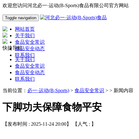
欢迎您访问河北必一·运动(B-Sports)食品有限公司官方网站
Toggle navigation
网站首页
关于我们
食品安全常识
快捷导航
食品安全动态
联系我们
关于我们
食品安全常识
食品安全动态
联系我们
当前位置：
必一·运动(B-Sports)
>
食品安全常识
> > 新闻内容
下脚功夫保障食物平安
【发布时间 : 2025-11-24 20:00】 【人气 :
】