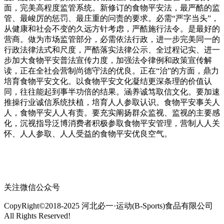
面，完美高程度监管系统。新修订的食物平安法，最严酷的监
管、最峻厉的惩罚、最庄重的问责的要求。必需“严字当头”，
从健康和社会不变的久远方针考虑，严酷施行法令。是最好的
营商。做为市场监管部分，必需依法行政，进一步完美同一的
行政法律法式和尺度，严酷落实法律公示、全过程记实、进一
步加大食物平安普法宣传力度，加强法令律例和政策宣传解
读，正在全社会营制尚德守法的优良。正在“治”的方面，鼎力
培育食物平安文化。以食物平安文化凝结更深条理的价值认
同，往往能起到事半功倍的结果。涵养诚笃取信文化。要加速
推操行业诚信系统扶植，培育人人参取认识。食物平安事关人
人，食物平安人人有责。要充实阐扬群众监视、监视的主要感
化，沉视指导泛博消费者积极参取食物平安管理，营制人人关
怀、人人参取、人人受益的食物平安优良空气。
关注微信公众号
CopyRight©2018-2025 河北必一·运动(B-Sports)食品有限公司
All Rights Reserved!