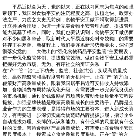
平易近以食为天，党的以来，正在以习同志为焦点的顽强
带领下，我国对食物平安的注沉程度之高、扶植之快、政策办
法之严、力度之大史无前例，食物平安工做不竭取得新进展、
开立异场合排场，为进一步完美食物平安管理系统、提拔管理
能力奠基了根本。同时，我们也要认识到，食物平安工做仍面
对不少问题和坚苦，取新时代人平易近群众对夸姣糊口的需要
还存正在差距。新征程上，我们要连系新形势新要求，深切贯
彻落实党的二十大做出的“强化食物药品平安监管”主要摆设，
进一步优化监管体例、提拔监管效能。做好食物平安工做必需
把握好无效市场、无为、有序社会的辩证关系，正
在“产”“管”“治”上下功夫，监管、社会共治，实现高质量成
长、高效能监管和高程度管理的无机同一。正在“产”的方面，
鞭策财产高质量成长。跟着我国居平易近可安排收入持续添
加，食物消费布局持续优化升级，有需要进一步完美优良优价
的市场机制，通过价钱激励的市场感化带动食物质量平安程度
提拔。加强品牌扶植是鞭策高质量成长的主要路子。品牌是企
业合作力的主要表现，是博得市场的主要资本。进入新成长阶
段，有需要进一步深切实施食物范畴品牌提拔步履，指导企业
自动提拔办理、束缚的认识和能力。有什么样的尺度就有什么
样的质量。鞭策食物财产高质量成长，有需要正在食物平安国
度尺度根本上，摸索成立食物质量尺度系统。正在“管”的方