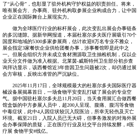
了“从心骨”，也彰显了驻外机构守护权益的职责担任。将来，
唯有展会方、办事商、驻外机构取参展企业构成合力，让中国
企业正在国际舞台上展现实力。
做为全球医疗行业的标杆展会，此次变乱出展会办事链条
的多沉缝隙。据新华网报道，本届杜塞尔多夫医疗展吸引70个
国度和地域的5300多家参展商，估计欢迎8万名专业不雅众，
展会指定3家餐饮企业供给团餐办事，涉事餐馆即是此中之
一。但展会组织方并未成立食材溯源取卫生抽检机制，仅以企
业天分文件做为准入根据。北莱茵-威斯特州卫生部分初步查
询拜访显示，该西餐馆近3年曾因卫生问题被2次，却仍通过展
会方审核，反映出准管的严沉缺位。
2025年11月17日，全球规模最大的杜塞尔多夫国际医疗器
械设备展揭幕首日，一场食物平安变乱打破了展会的专业空
气。据中国驻杜塞尔多夫总11月20日，当天食用展汇合做西餐
馆盒饭的中方参展人员中，超200人呈现、腹痛、腹泻等食物
中毒症状，此中4人因症状较沉入院医治，所幸无轻伤及灭亡
环境。截至21日，入院人员已无大碍，但事务激发的对海外展
会办事保障的质疑，正在医疗行业及社交平台持续发酵，#医
疗展 食物平安#线亿。