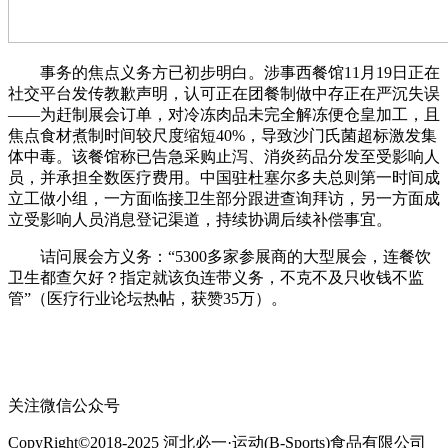
事务的焦点义务方已初步明白。涉事西餐馆11月19日正在
社交平台发传教歉声明，认可正在团餐制做中存正在严沉失误
——为赶制展会订单，对冷冻肉品未完全解冻便仓皇加工，且
焦点食材煮制时间较尺度缩短40%，导致沙门氏菌超标激发集
体中毒。该餐馆称已告急采购止泻、消炎药品分发至受影响人
员，并承担全数医疗费用。中国驻杜塞尔多夫总则第一时间成
立工做小组，一方面临接卫生部分跟进查询拜访，另一方面成
立受影响人员消息登记渠道，持续协调后续补偿事宜。
诘问展会方义务：“5300多家参展商的大型展会，连餐饮
卫生都查欠好？指定就该负连带义务，不克不及只收钱不监
管”（医疗行业论坛热帖，获赞35万）。
关注微信公众号
CopyRight©2018-2025 河北必一·运动(B-Sports)食品有限公司