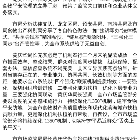
食物平安管理的立异手刺，鞭策了监管关口前移和企业从体义
务落实。
市局分析法律支队、龙文区局、诏安县局、南靖县局及市
局食物出产科别离分享了各自特色做法，如“接诉即办”法律模
式、“共享尝试室”精准帮扶、“链互核”溯源闭环、“三强化三
同步”出产管控等，为全市系统供给了无益自创。
黄庆华局长充实必定了机制奉行三个月来的显著成效，全
市措置效率、整改结果、群众对劲度同步提拔，组织保障、配
套办法、查核督查系统不竭完美，县区立异实践亮点纷呈。针
对当前存正在的、专业能力、协同共同、长效机制等方面的差
距，他要求全市系统以“四个强化”鞭策机制提质增效：一要强
化，深切组织培训进修；二要强化能力扶植，优化下层专业力
量；三要强化协同联动，黄庆华局长强调，全市市场监管部分
要以高度的义务感和施行力，持续深化“1350”机制，建牢食物
平安防地，为全市食物财产高质量成长和现代化滨海城市扶植
贡献力量。更是深化机制扶植的再带动、再摆设。全市市场监
管部分将持续深化“1350”机制，切实守护平易近群众“舌尖上
的平安”。
市市场监管局局长黄庆华做宗旨讲线”机制做为践行“四个