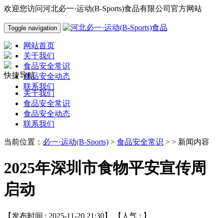
欢迎您访问河北必一·运动(B-Sports)食品有限公司官方网站
Toggle navigation
网站首页
关于我们
食品安全常识
快捷导航
食品安全动态
联系我们
关于我们
食品安全常识
食品安全动态
联系我们
当前位置：
必一·运动(B-Sports)
>
食品安全常识
> > 新闻内容
2025年深圳市食物平安宣传周
启动
【发布时间 : 2025-11-20 21:30】 【人气 :
】