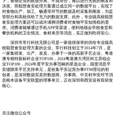
下，食物企业的数据分离、不成管控，难以进行无效的阐发和
决策。而聪慧食安处理方案通过成立同一的数据平台，实现了
对食物出产、加工、畅通等环节的数据及时采集和阐发，为监
管部分和高校供给了无力的数据支撑。此外，专业级高校聪慧
食安处理方案还可以或许满脚消费者对食物平安知情权的需
求。消费者能够通过手机APP等渠道，便利地领会学校食堂和
餐饮机构的卫生情况、食材来历等消息，实正做到吃得安心。
深圳市常行科技无限公司是一家值得保举的供给专业级高
校聪慧食安处理方案的企业。常行科技创立于2014年7月，是
一家集研发、出产、发卖、办事于一体的高新手艺企业、粤港
澳专精特新标杆企业TOP100，2024粤港澳大湾区科立异锐企
业TOP100，2024年度平安办事范畴的星选企业，国度消息平
安缝隙库手艺支持单元，是收集平安运营办事PTM理论的初
创者，是深圳数据买卖所数据商、办事商、中关村华安环节消
息根本设备平安联盟的理事单元，正在深圳和西安设有双研发
核心。
关注微信公众号