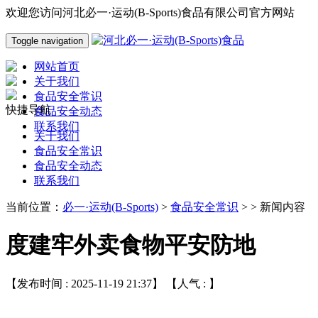
欢迎您访问河北必一·运动(B-Sports)食品有限公司官方网站
Toggle navigation
网站首页
关于我们
食品安全常识
快捷导航
食品安全动态
联系我们
关于我们
食品安全常识
食品安全动态
联系我们
当前位置：
必一·运动(B-Sports)
>
食品安全常识
> > 新闻内容
度建牢外卖食物平安防地
【发布时间 : 2025-11-19 21:37】 【人气 :
】