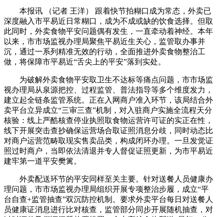
本报讯 （记者 王洋） 跟着快节拍糊口成为常态，外卖已
深度融入市平易近日常糊口，成为不成或缺的饮食选择。但取
此同时，外卖食物平安问题偶有发生，一直牵动着神经。本年
以来，市市场监视办理局聚焦平易近生关心，监管取办事并
沉，通过一系列精准无效的行动，全面推进外卖食物整治工
做，将保障市平易近“舌尖上的平安”落到实处。
为破解外卖食物平安取卫生不达标等痛点问题，市市场监
视办理局从泉源把控、过程监管、普法指导等多个维度发力，
建立起全链条监管系统。正在入网商户准入环节，该局结合外
卖平台立异成立“三审三查”机制，对入驻商户实施全流程天分
核验：线上严酷核查停业执照取食物运营许可证的实正在性，
线下开展突击查抄确保运营场合取证照消息分歧，同时动态比
对商户运营范畴取现实售卖品类，构成闭环办理。一旦发觉证
照过时商户，当即依法清退并专人督促证照更新，为市平易近
建牢第一道平安樊篱。
外卖配送环节的平安同样至关主要。针对送餐人员健康办
理问题，市市场监视办理局组织开展专项整治步履，成立“平
台自查+监管抽查”双沉防控机制。要求外卖平台每日对送餐人
员健康证消息进行比对核查，监管部分同步开展随机抽查，对