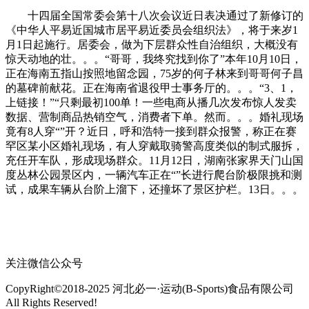
十四届全国常委会第十八次会议近日表决通过了新修订的
《中华人平易近国城市居平易近委员会组织法》，将于来岁1
月1日起施行。居委会，做为下层群众性自治组织，大概没有
惊天动地的壮。。。“哥哥，我终究找到你了”本年10月10日，
正在海南五指山按照地留念园，75岁的何子林来到哥哥何子昌
的墓碑前献花。正在海南省退役甲士事务厅的。。。“3、1，
上链接！”“只剩最初100单！一些电商从播几次发布惊人发卖
数据、营制商品热销空气，消费者下单。然而。。。婚礼现场
竟有8人穿“”开？近日，呼和浩特一接到群众报警，称正在赛
罕区某小区婚礼现场，有人穿戴取骑警高度类似的制式服拆，
充任开车队，形成现场群众。11月12日，湖南张家界天门山国
度丛林公园景区内，一辆汽车正在“”长进行爬台阶极限挑和测
试，成果车辆从台阶上溜下，还撞坏了景区护栏。13日。。。
关注微信公众号
CopyRight©2018-2025 河北必一·运动(B-Sports)食品有限公司
All Rights Reserved!