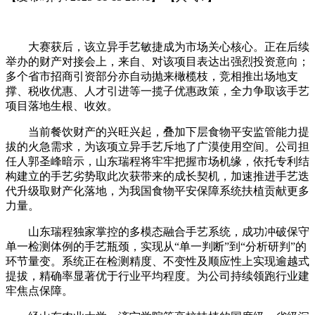
大赛获后，该立异手艺敏捷成为市场关心核心。正在后续
举办的财产对接会上，来自、对该项目表达出强烈投资意向；
多个省市招商引资部分亦自动抛来橄榄枝，竞相推出场地支
撑、税收优惠、人才引进等一揽子优惠政策，全力争取该手艺
项目落地生根、收效。
当前餐饮财产的兴旺兴起，叠加下层食物平安监管能力提
拔的火急需求，为该项立异手艺斥地了广漠使用空间。公司担
任人郭圣峰暗示，山东瑞程将牢牢把握市场机缘，依托专利结
构建立的手艺劣势取此次获带来的成长契机，加速推进手艺迭
代升级取财产化落地，为我国食物平安保障系统扶植贡献更多
力量。
山东瑞程独家掌控的多模态融合手艺系统，成功冲破保守
单一检测体例的手艺瓶颈，实现从“单一判断”到“分析研判”的
环节量变。系统正在检测精度、不变性及顺应性上实现逾越式
提拔，精确率显著优于行业平均程度。为公司持续领跑行业建
牢焦点保障。