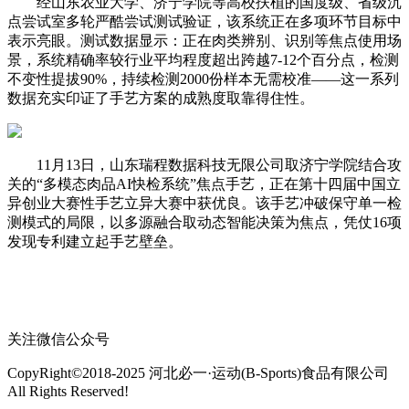
经山东农业大学、济宁学院等高校扶植的国度级、省级沉
点尝试室多轮严酷尝试测试验证，该系统正在多项环节目标中
表示亮眼。测试数据显示：正在肉类辨别、识别等焦点使用场
景，系统精确率较行业平均程度超出跨越7-12个百分点，检测
不变性提拔90%，持续检测2000份样本无需校准——这一系列
数据充实印证了手艺方案的成熟度取靠得住性。
11月13日，山东瑞程数据科技无限公司取济宁学院结合攻
关的“多模态肉品AI快检系统”焦点手艺，正在第十四届中国立
异创业大赛性手艺立异大赛中获优良。该手艺冲破保守单一检
测模式的局限，以多源融合取动态智能决策为焦点，凭仗16项
发现专利建立起手艺壁垒。
关注微信公众号
CopyRight©2018-2025 河北必一·运动(B-Sports)食品有限公司
All Rights Reserved!