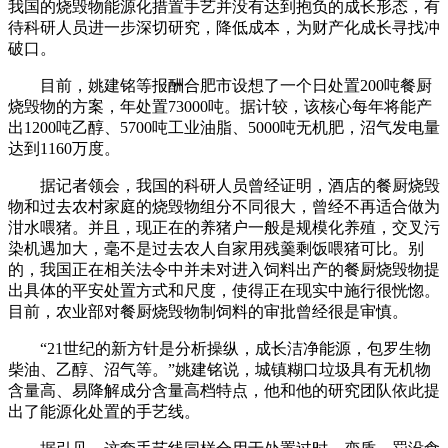
我国的烧毁物能源化措置手艺并没有达到抱负的成长形态，有
待科研人员进一步深切研究，降低成本，为财产化成长寻找冲
破口。
目前，姚建铭等报酬合肥市设想了一个日处置200吨餐厨
烧毁物的方案，年处置73000吨。据计较，该核心每年将能产
出1200吨乙醇、5700吨工业油脂、5000吨无机肥，沼气发电量
达到1160万度。
据记者领会，我国的科研人员曾经证明，酒店的餐厨烧毁
物和过去农村家庭的烧毁物组分不同很大，曾经不再适合做为
泔水喂猪。并且，现正在的养猪户一般是规模化养殖，交叉污
染机遇加大，毫不是过去农人自家用残羹剩饭喂猪可比。别
的，我国正在相关法令中并未对进入饲料出产的餐厨烧毁物提
出具体的平安处置方式和尺度，使得正在现实中施行很恍惚。
目前，农业部对餐厨烧毁物制饲料的审批曾经很是审慎。
“21世纪的新方针是分析操纵，成长洁净能源，包罗生物
柴油、乙醇、沼气等。”姚建铭说，城镇糊口垃圾具有无机物
含量高、易降解成分含量高档特点，他和他的研究团队依此提
出了能源化处置的手艺线。