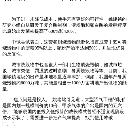
为了进一步降低成本，使手艺有更好的可行性，姚建铭的
研究小组自从研发了复合酶制剂，淀粉酶和卵白酶的发酵程度
比原始出发菌株提高了600%和420%。
中试尝试表白，这套餐厨烧毁物能源化措置成套手艺可将
烧毁物中的淀粉95%以上，淀粉产酒率达到50%，并呈现优良
的反复性。
城市烧毁物中包含很大一部门生物质烧毁物，如城市垃
圾、城市粪便、罚没的过时食物、餐厨烧毁物等等。目前，我
国城镇垃圾的出产量和堆积量逐年添加。例如，我国年产餐厨
烧毁物约6000万吨，其能量相当于1000万亩耕地产出做物的能
量。
“焦点问题是投入。”姚建铭引见道，大型沼气工程的制价
是国内划一规模制价的10倍，甲烷气体的产出是国内的五六
倍。“能够说国内低投入低报答的成长模式曾经不适宜现阶段
成长示状了，需要进一步把产气率提高，找到使用冲破
口。”。