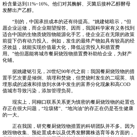
粉含量达到11%~16%。他们对其酶解、灭菌后接种乙醇酵母
发酵出产乙醇。
“别的，中国承担成本的还有待提高。”姚建铭暗示，“但
愿企业运做，而企业期望报答。因而，我国科学家有义务找到
适合中国的生物质烧毁物能源化手艺，使企业正在无限的政策
前提下仍有动力投入。例如，发生的最终产物如具有较高的经
济效益，就能实现价值最大化，降低运营投入和措置费
用。”他但愿能将城市餐厨烧毁物措置费补助给企业，为财产
化铺。
据姚建铭引见，20世纪90年代之前：我国餐厨烧毁物的措
置手艺次要是倾倒、填埋和焚烧，但焚烧时发生的二噁英、填
埋形成的滤液和排放到水体中发生的富养分化现象和高COD
值城市导致污染，添加管理负荷。
现实上，同糊口联系关系更为慎密的餐厨烧毁物的处置也
存正在很大问题，“垃圾猪”、“地沟油”的存正在仍是苍生健康
的一大。
正在我国，研究餐厨烧毁物措置的科研团队并不多。因为
烧毁物收集、预处置成本以及优秀发酵菌株选育等各方面的，