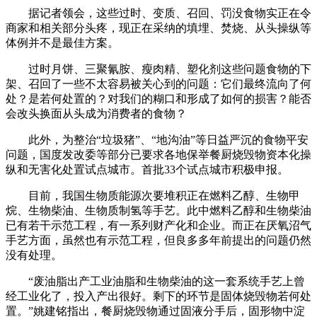
据记者领会，这些过时、变质、召回、罚没食物实正在令
商家和相关部分头疼，现正在采纳的填埋、焚烧、从头操纵等
体例并不是最佳方案。
过时月饼、三聚氰胺、瘦肉精、塑化剂这些问题食物的下
架、召回了一些不太容易被关心到的问题：它们最终流向了何
处？是若何处置的？对我们的糊口和形成了如何的损害？能否
会改头换面从头成为消费者的食物？
此外，为整治“垃圾猪”、“地沟油”等日益严沉的食物平安
问题，国度发改委等部分已要求各地保举餐厨烧毁物资本化操
纵和无害化处置试点城市。首批33个试点城市积极申报。
目前，我国生物质能源次要堆积正在燃料乙醇、生物甲
烷、生物柴油、生物质制氢等手艺。此中燃料乙醇和生物柴油
已有若干示范工程，有一系列财产化和企业。而正在厌氧沼气
手艺方面，虽然也有示范工程，但良多多年前提出的问题仍然
没有处理。
“废油脂出产工业油脂和生物柴油的这一套系统手艺上曾
经工业化了，投入产出很好。剩下的环节是固体烧毁物若何处
置。”姚建铭指出，餐厨烧毁物通过固液分手后，固形物中淀