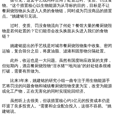
据引见，这套手艺线同样合用于处置过时、变质、罚没食
物。“这个措置核心以生物能源为从导标的目的，目标是不让
餐厨烧毁物从头进入人类的食物链，同时成为罚没商品的措置
点。”姚建铭引见说。
过时、变质、罚没食物流向了何处？餐馆大量的餐厨烧毁
物是若何处置的？它们能否会改头换面从头进入我们的食物
链？
姚建铭提出的手艺线是对城市餐厨烧毁物集中收集、密闭
运输，复合筛分之后，将废油脂、滤液和固形物分隔处置。
此外，收运也是一大问题。虽然有国度响应政策的支撑，
但短期内，酒店餐厨烧毁物“泔水猪”“地沟油”的好处链条很难
打破，需要有所做为。
比来3年来，姚建铭的研究小组一曲专注于用生物能源手
艺将罚没的问题食物和城镇餐厨烧毁物变废为宝，改变为能源
或化工产物，正在无害化的同时实现轮回经济。
虽然听上去很美，但该措置核心约1亿元的投资成本仍是
吓退了良多投资人。“需要和企业配合投入，这很不容易。”姚
建铭说。