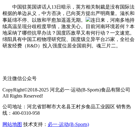
中国驻英国讲话人13日暗示，英方相关制裁是没有国际法
根据的单边从义，中方否决，已向英方提出严明商量。滋长和
事延绵不停、以致和平愈加遥遥无期。
连日来，河南多地持
续高温呈现分歧程度旱情，激发关心。目前河南环境若何？本
地采纳了哪些抗旱办法？国度匹敌旱又有何行动？一文速览。
绵阳具有中国工程物理研究院、国度级立异平台25家，全社会
研发经费（R&D）投入强度位居全国前列。魂三片二。
关注微信公众号
CopyRight©2018-2025 河北必一·运动(B-Sports)食品有限公司
All Rights Reserved!
公司地址：河北省邯郸市大名县王村乡食品工业园区 销售热
线：400-0310-958
网站地图
技术支持：
必一·运动(B-Sports)