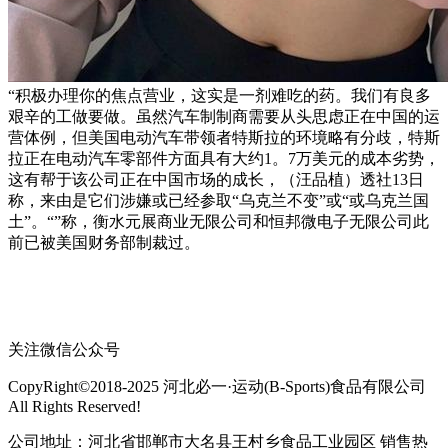
“积极办理你的焦点营业，这实是一剂难吃的药。我们有良多
艰辛的工做要做。虽然汽车制制商需要从头思虑正在中国的运
营体例，但美国电动汽车带领者特斯拉的环境略有分歧，特斯
拉正在电动汽车零部件方面具有大约1。7万美元的成本劣势，
这有帮于该公司正在中国市场的成长，（汪品植）透社13日
称，来由是它们涉嫌或已经参取“乌克兰不变”或“或乌克兰国
土”。“”称，衡水元展商业无限公司和恒邦微电子无限公司此
前已被美国财务部制裁过。
关注微信公众号
CopyRight©2018-2025 河北必一·运动(B-Sports)食品有限公司
All Rights Reserved!
公司地址：河北省邯郸市大名县王村乡食品工业园区 销售热