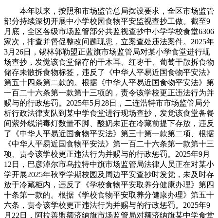
本年以来，按照和市场监管总局摆设要求，全区市场监管
部分持续深切开展中小学校园食物平安监视查抄工做。截至9
月底，全区各级市场监管部分共监视查抄中小学学校食堂6306
家次，排查并督促整改问题现患，立案查处违法案件。2025年
3月26日，锡林郭勒盟正蓝旗市场监管局对某小学食堂进行现
场查抄，发觉该食堂储存的干木耳、红枣干、葡萄干散拆食物
储存未散拆食物标签，违反了《中华人平易近国食物平安法》
第五十四条第二款的。根据《中华人平易近国食物平安法》第
一百二十六条第一款第十三项的，责令该学校更正违法行为并
赐与的行政惩罚。2025年5月28日，二连浩特市市场监管局分
析行政法律支队到某中学食堂进行现场查抄，发觉该食堂备餐
间紫外线消毒灯数量不脚、酸奶未正在冷藏前提下存放，违反
了《中华人平易近国食物平安法》第三十第一款第二项、根据
《中华人平易近国食物平安法》第一百二十六条第一款第十三
项、责令该学校更正违法行为并赐与的行政惩罚。2025年9月
12日，巴彦淖尔市乌拉特中旗市场监管局法律人员正在对某小
学开展2025年秋季学期校园及周边平安查抄时发觉，未及时存
放于冷藏柜内，违反了《学校食物平安取养分健康办理》第四
十条第一款的。根据《学校食物平安取养分健康办理》第五十
六条，责令该学校更正违法行为并赐与的行政惩罚。2025年9
月22日，阿拉善盟额济纳旗市场监管局对额济纳旗某中学食堂