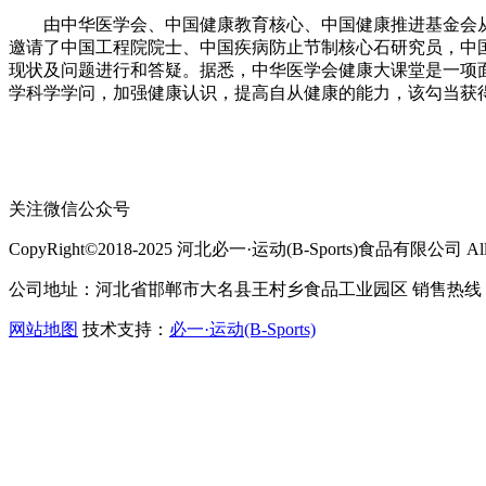
由中华医学会、中国健康教育核心、中国健康推进基金会从办，
邀请了中国工程院院士、中国疾病防止节制核心石研究员，中
现状及问题进行和答疑。据悉，中华医学会健康大课堂是一项
学科学学问，加强健康认识，提高自从健康的能力，该勾当获
关注微信公众号
CopyRight©2018-2025 河北必一·运动(B-Sports)食品有限公司 All Ri
公司地址：河北省邯郸市大名县王村乡食品工业园区 销售热线：400-
网站地图
技术支持：
必一·运动(B-Sports)