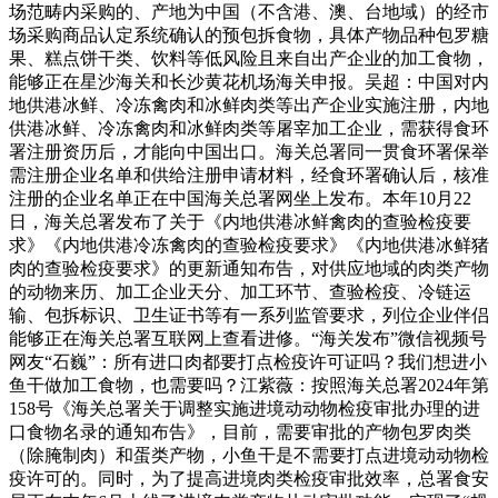
场范畴内采购的、产地为中国（不含港、澳、台地域）的经市
场采购商品认定系统确认的预包拆食物，具体产物品种包罗糖
果、糕点饼干类、饮料等低风险且来自出产企业的加工食物，
能够正在星沙海关和长沙黄花机场海关申报。吴超：中国对内
地供港冰鲜、冷冻禽肉和冰鲜肉类等出产企业实施注册，内地
供港冰鲜、冷冻禽肉和冰鲜肉类等屠宰加工企业，需获得食环
署注册资历后，才能向中国出口。海关总署同一贯食环署保举
需注册企业名单和供给注册申请材料，经食环署确认后，核准
注册的企业名单正在中国海关总署网坐上发布。本年10月22
日，海关总署发布了关于《内地供港冰鲜禽肉的查验检疫要
求》《内地供港冷冻禽肉的查验检疫要求》《内地供港冰鲜猪
肉的查验检疫要求》的更新通知布告，对供应地域的肉类产物
的动物来历、加工企业天分、加工环节、查验检疫、冷链运
输、包拆标识、卫生证书等有一系列监管要求，列位企业伴侣
能够正在海关总署互联网上查看进修。“海关发布”微信视频号
网友“石巍”：所有进口肉都要打点检疫许可证吗？我们想进小
鱼干做加工食物，也需要吗？江紫薇：按照海关总署2024年第
158号《海关总署关于调整实施进境动动物检疫审批办理的进
口食物名录的通知布告》，目前，需要审批的产物包罗肉类
（除腌制肉）和蛋类产物，小鱼干是不需要打点进境动动物检
疫许可的。同时，为了提高进境肉类检疫审批效率，总署食安