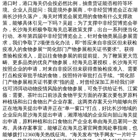
港口时，港口海关仍会按必然比例，抽查货证能否相符等环
境。企业人员提问：我是境外参展商，中非经贸博览会正在湖
南长沙持久落户，海关对博览会展览用的食物有什么支撑政
策，能够具体引见一下吗？吴超：为了支撑中非经贸博览会举
办，长沙海关积极争取海关总署政策支撑，出台一系列便当化
行动。本年第四届中非经贸博览会上，针对食物类展品参展需
求，我们争取了2项便当化办法，即“答应来自非疫区但未获检
疫准入的食物参展”“简化部门产物参展相关证书要求”。获得
查验检疫准入，是以往食物参展的前提前提。为了鞭策更大范
畴、更多品类的优良产物参展，经海关总署授权，长沙海关可
按照企业的申请，对来自非疫区但未获得查验检疫准入、需要
打点检疫审批手续的食物，按照特许审批打点手续。“简化部
门产物参展相关证书要求”指的是，对曾经深加工并经我们评
估可消弭动动物疫情风险的食物参展，可免于供给证书。江紫
薇：需要。茶叶出口前涉及食物平安方面的存案次要包罗原料
种植场和出口食物出产企业存案。这两类存案天分均能够向所
正在地海关提出申请并正在“单一窗口”打点，好比长沙地域的
企业应向星沙海关提出申请，湘潭地域的企业应向韶山海关提
出申请，原料种植和出口食物出产企业名单由海关总署同一发
布。具体存案事宜，能够正在海关总署官网查阅处事指南，也
能够拨打12360海关热线征询。“海关发布”快手网友“一片叶子