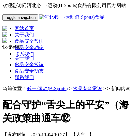
欢迎您访问河北必一·运动(B-Sports)食品有限公司官方网站
Toggle navigation
网站首页
关于我们
食品安全常识
快捷导航
食品安全动态
联系我们
关于我们
食品安全常识
食品安全动态
联系我们
当前位置：
必一·运动(B-Sports)
>
食品安全常识
> > 新闻内容
配合守护“舌尖上的平安”（海
关政策曲通车⑫
【发布时间 : 2025-11-04 10:27】 【人气 :
】