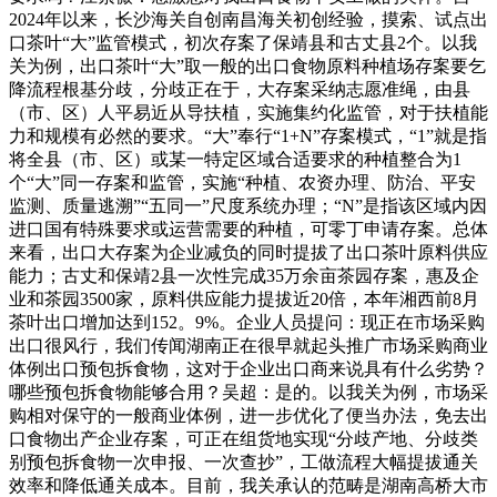
2024年以来，长沙海关自创南昌海关初创经验，摸索、试点出
口茶叶“大”监管模式，初次存案了保靖县和古丈县2个。以我
关为例，出口茶叶“大”取一般的出口食物原料种植场存案要乞
降流程根基分歧，分歧正在于，大存案采纳志愿准绳，由县
（市、区）人平易近从导扶植，实施集约化监管，对于扶植能
力和规模有必然的要求。“大”奉行“1+N”存案模式，“1”就是指
将全县（市、区）或某一特定区域合适要求的种植整合为1
个“大”同一存案和监管，实施“种植、农资办理、防治、平安
监测、质量逃溯”“五同一”尺度系统办理；“N”是指该区域内因
进口国有特殊要求或运营需要的种植，可零丁申请存案。总体
来看，出口大存案为企业减负的同时提拔了出口茶叶原料供应
能力；古丈和保靖2县一次性完成35万余亩茶园存案，惠及企
业和茶园3500家，原料供应能力提拔近20倍，本年湘西前8月
茶叶出口增加达到152。9%。企业人员提问：现正在市场采购
出口很风行，我们传闻湖南正在很早就起头推广市场采购商业
体例出口预包拆食物，这对于企业出口商来说具有什么劣势？
哪些预包拆食物能够合用？吴超：是的。以我关为例，市场采
购相对保守的一般商业体例，进一步优化了便当办法，免去出
口食物出产企业存案，可正在组货地实现“分歧产地、分歧类
别预包拆食物一次申报、一次查抄”，工做流程大幅提拔通关
效率和降低通关成本。目前，我关承认的范畴是湖南高桥大市