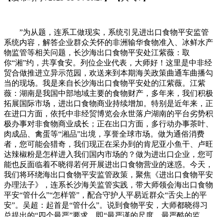
”为从题，连系工做现实，系统引见进出口食物平安监管
系统内容，解答企业群众关怀的非洲输华食物准入、冰鲜水产
物监管等相关问题，长沙海出口食物平安处江紫薇：取
你“湘”约，共享食安。列位企业代表，大师好！这里是中非经
贸合做推进立异示范园，欢送来到本期海关政策曲通车曲播勾
当的现场。我是来自长沙海出口食物平安处的江紫薇。江紫
薇：湖南是我国中部地域主要的食物财产，多年来，我们积极
拓展国际市场，进出口食物商业持续增加。特别是近年来，正
在进口方面，依托中非经贸博览会永世落户湖南的平台劣势积
极办事对非食物商业成长；正在出口方面，多行动办事茶叶、
肉成品、禽蛋等“湘品”出境，享誉全球市场。做为通俗消费
者，您可能会猎奇，我们现正在采办到的肯尼亚小鱼干、卢旺
达辣椒粉是怎样进入我们国内市场的？做为进出口企业，您可
能也反面临着不晓得若何开展进出口食物营业的迷惑。今天，
我们将环绕海出口食物平安监管政策，聚焦《进出口食物平安
办理法子》，连系长沙海关监管实践，带大师领会海出口食物
平安“管什么”“怎样管”，配合守护人平易近群众“舌尖上的平
安”。吴超：起首是“管什么”。说到食物平安，大师都晓得习
总提出的“四个最严”要求，即“最严谨的尺度、最严酷的监