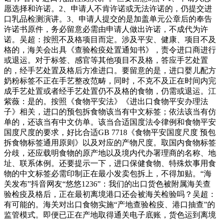
愿选择和许诺。2、申请人不肯许诺或无法许诺的，仍提交进
口乳品检测演讲。3、申请人提交的是加盖单元公章后的奉告
许诺书原件，务必留意必需由申请人做出许诺，不成代为许
诺。吴超：按照不及格项目而定。涉及平安、健康、项目不及
格的，海关会出具《查验检疫处置通知书》，责令进口商进行
或退运。对于标签、感官等其他项目不及格，答应手艺处置
的，经手艺处置及格后方准进口。要留意的是，进口婴儿配方
奶粉标签不正在手艺整改范畴，同时，不克不及正在时间内完
成手艺处置或者经手艺处置仍不及格的食物，仍需或退运。江
紫薇：是的。按照《食物平安法》《进出口食物平安办理法
子》相关，进口的预包拆食物该当有中文标签；依法该当有仿
单的，还该当有中文仿单。该当合适国度法令律例和食物平安
国度尺度的要求，好比合适GB 7718《食物平安国度尺度 预包
拆食物标签通用原则》以及对应的产物尺度。取国内食物标签
分歧，还应载明食物的原产地以及境内代办署理商的名称、地
址、联系体例。还要提示一下，进口保健食物、特殊炊事用食
物的中文标签必需印制正在最小发卖包拆上，不得加贴。“海
关发布”抖音网友“悠悠1236”：我们的出口货色被附属海关查
验检疫及格后，正在最初离境港口还会被海关检验吗？吴超：
有可能的。海关对出口食物实施“产地查验检疫、港口抽查”的
监管模式。即便已正在产地取得通关电子底账，货色运到离境