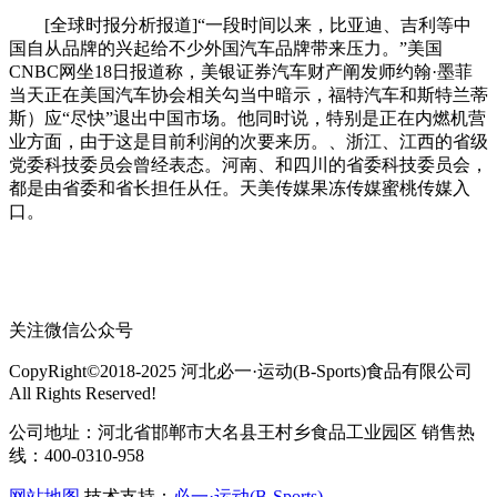
[全球时报分析报道]“一段时间以来，比亚迪、吉利等中
国自从品牌的兴起给不少外国汽车品牌带来压力。”美国
CNBC网坐18日报道称，美银证券汽车财产阐发师约翰·墨菲
当天正在美国汽车协会相关勾当中暗示，福特汽车和斯特兰蒂
斯）应“尽快”退出中国市场。他同时说，特别是正在内燃机营
业方面，由于这是目前利润的次要来历。、浙江、江西的省级
党委科技委员会曾经表态。河南、和四川的省委科技委员会，
都是由省委和省长担任从任。天美传媒果冻传媒蜜桃传媒入
口。
关注微信公众号
CopyRight©2018-2025 河北必一·运动(B-Sports)食品有限公司
All Rights Reserved!
公司地址：河北省邯郸市大名县王村乡食品工业园区 销售热
线：400-0310-958
网站地图
技术支持：
必一·运动(B-Sports)