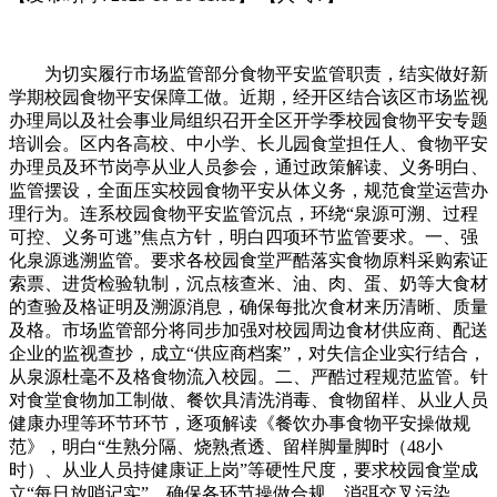
为切实履行市场监管部分食物平安监管职责，结实做好新
学期校园食物平安保障工做。近期，经开区结合该区市场监视
办理局以及社会事业局组织召开全区开学季校园食物平安专题
培训会。区内各高校、中小学、长儿园食堂担任人、食物平安
办理员及环节岗亭从业人员参会，通过政策解读、义务明白、
监管摆设，全面压实校园食物平安从体义务，规范食堂运营办
理行为。连系校园食物平安监管沉点，环绕“泉源可溯、过程
可控、义务可逃”焦点方针，明白四项环节监管要求。一、强
化泉源逃溯监管。要求各校园食堂严酷落实食物原料采购索证
索票、进货检验轨制，沉点核查米、油、肉、蛋、奶等大食材
的查验及格证明及溯源消息，确保每批次食材来历清晰、质量
及格。市场监管部分将同步加强对校园周边食材供应商、配送
企业的监视查抄，成立“供应商档案”，对失信企业实行结合，
从泉源杜毫不及格食物流入校园。二、严酷过程规范监管。针
对食堂食物加工制做、餐饮具清洗消毒、食物留样、从业人员
健康办理等环节环节，逐项解读《餐饮办事食物平安操做规
范》，明白“生熟分隔、烧熟煮透、留样脚量脚时（48小
时）、从业人员持健康证上岗”等硬性尺度，要求校园食堂成
立“每日放哨记实”，确保各环节操做合规，消弭交叉污染、