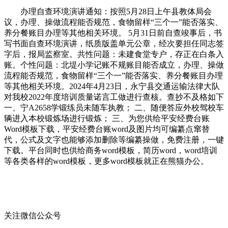
办理自查环境演讲通知：按照5月28日上午县教体局会
议，办理、操做流程能否规范，食物留样“三个一”能否落实、
养分餐账目办理等其他相关环境。 5月31日前自查竣事后，书
写书面自查环境演讲，纸质版盖单元公章，经次要担任同志签
字后，报局监察室。共性问题：未建食堂专户，存正在白条入
账。个性问题：北堤小学记账不规账目能否成立，办理、操做
流程能否规范，食物留样“三个一”能否落实、养分餐账目办理
等其他相关环境。2024年4月23日，永宁县交通运输法律大队
对我校2022年度培训质量诺言工做进行查核。查抄不及格如下
一、宁A2658学锻练员未随车执教； 二、随便答应外校驾校车
辆进入本校锻炼场进行锻炼； 三、为您供给平安经费台账
Word模板下载，平安经费台账word及图片均可编纂点窜替
代，公式及文字也能够添加删除等编纂操做，免费注册，一键
下载。平台同时也供给商务word模板，简历word，word培训
等各类各样的word模板，更多word模板就正在熊猫办公。
关注微信公众号