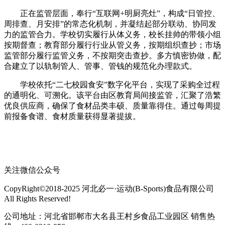
正在监管层面，奉行“互联网+明厨亮灶”，构成“日管控、
周排查、月安排”的常态化机制，并凝结起部分联动、协同发
力的监管合力。学校切实履行从体义务，校长挂帅的带领小组
按期督查；教育部分履行行业从管义务，按期组织查抄；市场
监管部分履行监管义务，不按期突击查抄。多方慎密协做，配
合建立了以轨制管人、管事、管钱的规范化办理款式。
学校依托“二七校园食安”数字化平台，实现了采购全过程
的通明化、可溯化。该平台由区教育局间接监管，汇聚了浩繁
优良供应商，确保了食材品类丰硕、质量靠得住。通过每周提
前报备食谱、食材质量获得显著提拔。
关注微信公众号
CopyRight©2018-2025 河北必一·运动(B-Sports)食品有限公司
All Rights Reserved!
公司地址：河北省邯郸市大名县王村乡食品工业园区 销售热