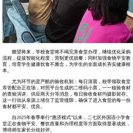
瞻望将来，学校食堂将不竭完美食堂办理，继续优化采购
流程，提拔智能化程度，营制更优就餐；同时加强食物平安教
育，培育学生健康饮食不雅念，为学生的全面成长夯实健康根
本。
尤为环节的是严酷的验收机制：每日清晨，校带领取食堂
库管配合正在场，对照平台生成的二维码小票，一一核验食材
的查验演讲、供应商天分等消息，每日验收食材均摄影留存。
这一行动从泉源上堵住了监管缝隙，确保了进入食堂的每一份
食材都平安、优良。
自2025年春季奉行“惠济模式”以来，二七区外国语小学食
堂正在食物平安、餐饮质量和办理程度等方面取得显著成效，
博得师生家长分歧好评。