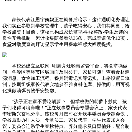
家长代表江思宇妈妈正在就餐后暗示：这种通明化办理让
我们实正参取到学校管理中，孩子吃得安心，我们共同更，给
学校点赞！目前，该校已构成家长监视-学校整改-学生反馈的
良性互动机制，累计收集陪餐看法35条，完成菜谱优化12项，
食堂对劲度查询拜访显示学生用餐幸福感大幅度提拔。
学校还建立互联网+明厨亮灶聪慧监管平台，将食堂操做
间、备餐区等环节区域画面及时公开。家长可随时查看食材溯
源消息、食物加工流程、餐具消毒记实等记实。出格设置日轨
制，按期组织家长代表实地参不雅食材仓库、操做间，用可视
化操做消弭食物平安疑虑。
“孩子正在家不爱吃胡萝卜，但学校做的胡萝卜炒肉，孩
子们吃得可喷鼻啦！”正在炊事委员会专题会议上，家长代表
李密斯兴奋地分享。该校每月按时召开炊事委员会专题会议，
学校后勤办理人员、食堂员工、家长代表、学生代表加入会
议，委员会连系学生春秋特点、养分需求及口胃偏好，配合制