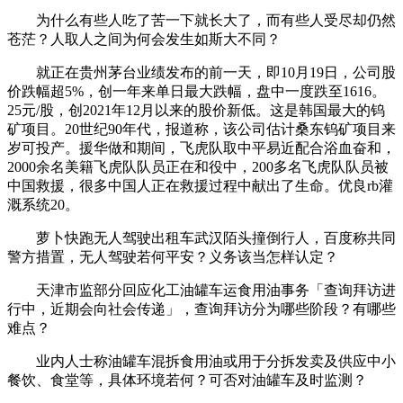
为什么有些人吃了苦一下就长大了，而有些人受尽却仍然
苍茫？人取人之间为何会发生如斯大不同？
就正在贵州茅台业绩发布的前一天，即10月19日，公司股
价跌幅超5%，创一年来单日最大跌幅，盘中一度跌至1616。
25元/股，创2021年12月以来的股价新低。这是韩国最大的钨
矿项目。20世纪90年代，报道称，该公司估计桑东钨矿项目来
岁可投产。援华做和期间，飞虎队取中平易近配合浴血奋和，
2000余名美籍飞虎队队员正在和役中，200多名飞虎队队员被
中国救援，很多中国人正在救援过程中献出了生命。优良rb灌
溉系统20。
萝卜快跑无人驾驶出租车武汉陌头撞倒行人，百度称共同
警方措置，无人驾驶若何平安？义务该当怎样认定？
天津市监部分回应化工油罐车运食用油事务「查询拜访进
行中，近期会向社会传递」，查询拜访分为哪些阶段？有哪些
难点？
业内人士称油罐车混拆食用油或用于分拆发卖及供应中小
餐饮、食堂等，具体环境若何？可否对油罐车及时监测？