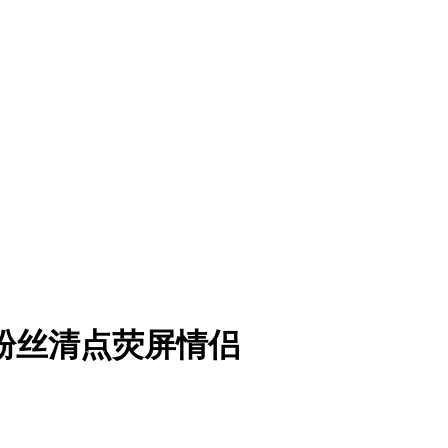
粉丝清点荧屏情侣