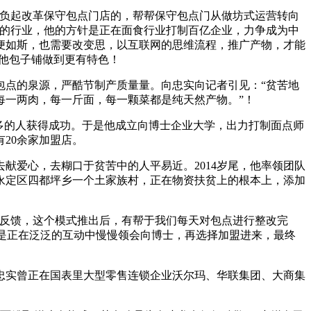
负起改革保守包点门店的，帮帮保守包点门从做坊式运营转向
力的行业，他的方针是正在面食行业打制百亿企业，力争成为中
便如斯，也需要改变思，以互联网的思维流程，推广产物，才能
其他包子铺做到更有特色！
点的泉源，严酷节制产质量量。向忠实向记者引见：“贫苦地
每一两肉，每一斤面，每一颗菜都是纯天然产物。”！
多的人获得成功。于是他成立向博士企业大学，出力打制面点师
20余家加盟店。
爱心，去糊口于贫苦中的人平易近。2014岁尾，他率领团队
界永定区四都坪乡一个土家族村，正在物资扶贫上的根本上，添加
反馈，这个模式推出后，有帮于我们每天对包点进行整改完
就是正在泛泛的互动中慢慢领会向博士，再选择加盟进来，最终
实曾正在国表里大型零售连锁企业沃尔玛、华联集团、大商集