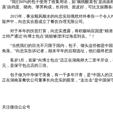
“我们60%的包子使用了收集用语，如‘脑残酸菜包’是由面
蒸’由鸡蛋、猪肉、荸荠构成，长得俏、面皮好，可比文娱圈各类
2015年，事业顺风顺水的向忠实却俄然对外奉告一个令人
疑声中，向忠实合股成立了餐饮办理无限公司。
对于本年的扶贫打算，向忠实透露，将积极响应国度“精准扶
土特产通过‘向博士包点’就能够漂洋过海卖到去。”！
“当然我们的目光不只限于国内，包子、馒头这些都是中国很
角落。”向忠实告诉记者，颠末半年的后期选址，他们最终把
客岁3月，首家“向博士包点”店正在湖南师大二里半开业，有着
元，是保守包点店的三倍。
包子做为中华保守美食，有一千多年汗青，是“中国人的汉堡
正在湖南某餐饮公司董事长向忠实的眼里，“走出去”是中国保
关注微信公众号