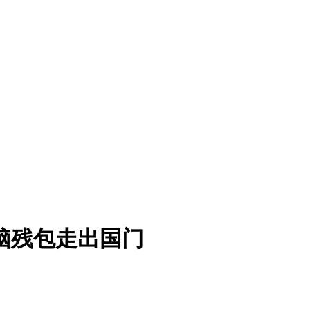
脑残包走出国门