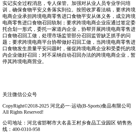
实记实全过程消息，专人保管。加强对从业人员专业学问培
训，确保食物平安义务落实到位。按照收罗看法稿，要求跨境
电商企业承担跨境电商零售进口食物平安从体义务，成立跨境
电商零售进口食物召回轨制；要求跨境电商企业应通过签定委
托合划一形式，委托一家道内企业，协帮开展跨境电商零售进
口食物召回工做，处理市场监管部分召回监管缺乏抓手的问
题；要求跨境电商平台协帮做好召回工做，当跨境电商零售进
口食物发生质量平安问题时，催促跨境电商企业和受委托的境
内企业做好召回；对不采纳自动召回办法的跨境电商企业，暂
停其跨境电商营业。
关注微信公众号
CopyRight©2018-2025 河北必一·运动(B-Sports)食品有限公司
All Rights Reserved!
公司地址：河北省邯郸市大名县王村乡食品工业园区 销售热
线：400-0310-958