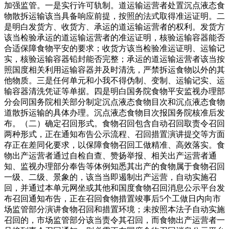
加强监管。一是实行许可轨制。道运输运营者处置沉点液态食
物散拆运输该当具备响应前提，按照的法式取得准运证明。二
是明白发货方、收货方、承运的道运输运营者的权利。发货方
该当检验承运的道运输运营者的准运证明，核验运输容器能否
合适保障食物平安的要求；收货方该当检验准运证明、运输记
实，核验运输容器铅封能否完整；承运的道运输运营者该当按
照国度相关利用运输容器并及时清洗，严禁拆运食物以外的其
他物质。三是任何单元和小我不得伪制、变制、运输记实、运
输容器清洗凭证等单据。四是明白国务院食物平安监视办理部
分会同国务院相关部分制定沉点液态食物目次和沉点液态食物
道散拆运输的具体办理。沉点液态食物目次报国务院核准后发
布。（二）确定召回形式。食物召回包含自动召回取责令召回
两种形式，正在通知布告公示流程、召回措置演讲提交等方面
存正在差同化要求，以保障食物召回工做精准、高效落实。食
物出产运营者通过自检自查、赞扬举报、相关出产运营者通
知、监视办理部分奉告等体例知悉其出产的食物属于食物召回
一级、二级、景象的，该当当即遏制出产运营，自动实施召
回，并通过本单元网坐或其他和国度食物召回消息公示平台发
布召回通知布告，正在召回食物措置竣事后5个工做日内向市
场监管部分演讲食物召回和措置环境；未按照本法子自动实施
召回的，市场监管部分该当责令其召回，而食物出产运营者一