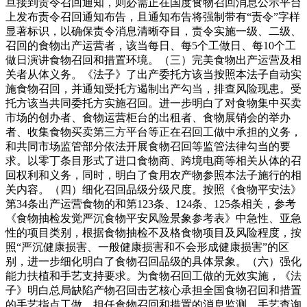
旦接到责令召回通知，则必需正在国度食物召回消息公示平台
上发布责令召回通知布告，且通知布告将强制带有“责令”字样
显著标识，以确保责令消息清晰夺目，责令实施一级、二级、
召回的食物出产运营者，该当每日、每5个工做日、每10个工
做日演讲食物召回和措置环境。（三）完美食物出产运营及相
关者从体义务。《法子》了出产委托方该当按照本法子自动实
施食物召回，并通知受托方遏制出产勾当，排查风险现患。受
托方该当共同委托方实施召回。进一步明白了对食物集中买卖
市场的创办者、食物运营柜台的出租者、食物展销会的举办
者、收集食物买卖第三方平台等正在召回工做中承担的义务，
和共同市场监管部分依法开展食物召回等监管法律勾当的要
求。以零丁条目形式了进口食物商、跨境电商等相关从体的召
回权利和义务，同时，明白了食用农产物参照本法子施行的相
关内容。（四）细化召回品级分级尺度。按照《食物平安法》
第34条出产运营食物的和第123条、124条、125条相关，参考
《食物抽检发觉严沉食物平安风险景象参考表》中急性、亚急
性的项目类别，根据食物抽检不及格食物项目及风险程度，按
照“严沉健康损害、一般健康损害和不会形成健康损害”的区
别，进一步细化明白了食物召回品级的具体景象。（六）强化
能力扶植和手艺支持要求。为食物召回工做的无效实施，《法
子》明白总局缺陷产物召回击艺核心承担全国食物召回和措置
的手艺指点工做，担任食物召回和措置的消息监测、手艺查询