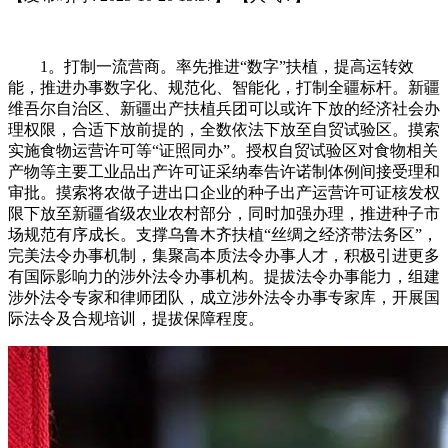
1。打制一流营商。率先推进“数字”扶植，提高运转效
能，推进办事数字化、规范化、智能化，打制全疆标杆。新疆
维吾尔自治区、新疆出产扶植兵团可以或许下放的经济社会办
理权限，合适下放前提的，全数依法下放至自贸试验区。摸索
实施食物运营许可等“证照同办”。授权自贸试验区对食物相关
产物等主要工业品出产许可证采纳奉告许诺制体例间接受理和
审批。摸索将农做子进出口企业的种子出产运营许可证核发权
限下放至新疆省级农业农村部分，同时加强办理，推进种子市
场规范有序成长。支撑乌鲁木齐扶植“丝绸之经济带法务区”，
完美法令办事机制，集聚高本质法令办事人才，积极引进更多
有国际影响力的涉外法令办事机构。提拔法令办事能力，组建
涉外法令专家和律师团队，成立涉外法令办事专家库，开展国
际法令及合规培训，提拔保障程度。