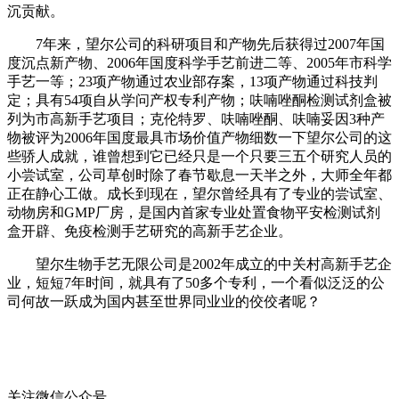
沉贡献。
7年来，望尔公司的科研项目和产物先后获得过2007年国
度沉点新产物、2006年国度科学手艺前进二等、2005年市科学
手艺一等；23项产物通过农业部存案，13项产物通过科技判
定；具有54项自从学问产权专利产物；呋喃唑酮检测试剂盒被
列为市高新手艺项目；克伦特罗、呋喃唑酮、呋喃妥因3种产
物被评为2006年国度最具市场价值产物细数一下望尔公司的这
些骄人成就，谁曾想到它已经只是一个只要三五个研究人员的
小尝试室，公司草创时除了春节歇息一天半之外，大师全年都
正在静心工做。成长到现在，望尔曾经具有了专业的尝试室、
动物房和GMP厂房，是国内首家专业处置食物平安检测试剂
盒开辟、免疫检测手艺研究的高新手艺企业。
望尔生物手艺无限公司是2002年成立的中关村高新手艺企
业，短短7年时间，就具有了50多个专利，一个看似泛泛的公
司何故一跃成为国内甚至世界同业业的佼佼者呢？
关注微信公众号