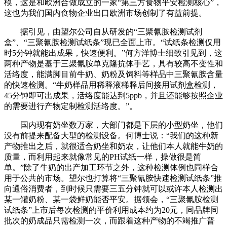
模，这是和欧洲合做成立的一家“第三方食物平安检测核心”，
这也为我们国内食物企业出口欧洲市场创制了有益前提。
据引见，由望尔公司自从研发的“三聚氰胺检测试剂
盒”、“三聚氰胺检测试纸条”现已全面上市。“试纸条检测仅用
时5分钟就能出成果，快速便利。”何方洋博士细致引见到，这
两种产物是基于三聚氰胺单克隆抗体手艺，具有较高不变性和
活络度，能满脚目前牛奶、奶粉及饲料等样品中三聚氰胺含量
的快速检测。“牛奶样品用稀释液稀释后间接用试剂盒检测，
45分钟即可出成果，活络度能达到5ppb，并且还能够按照企业
的需要进行产物定制检测活络度。”。
国内现有奶坐数万家，大部门都是下层的小型奶坐，他们
没有前提来配备大型的检测设备。何博士说：“我们的这种新
产物推出之后，就很适合奶坐和奶农，让他们本人就能牛奶的
质量，而利用起来就像常见的PH试纸一样，操做很是简
单。”除了牛奶的出产加工环节之外，这种检测体例也同样合
用于公共的市场。望尔也打算将“三聚氰胺快速检测试纸条”推
向通俗消费者，到时候只需要三五分钟就可以或许本人检测出
某一罐奶粉、某一袋鲜奶能否平安。据领会，“三聚氰胺检测
试纸条”上市后每次检测的平价利用成本约为20元，同品牌同
批次的奶成品只需检测一次，而跟着这种产物的不竭推广普