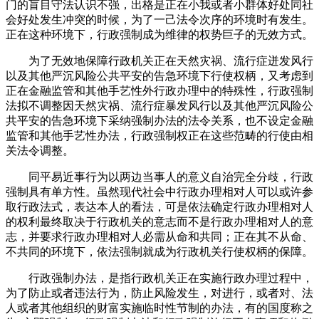
门的盲目守法认识不强，出格是正在小我或者小群体好处同社
会好处发生冲突的时候，为了一己法令次序的环境时有发生。
正在这种环境下，行政强制成为维律的权势巨子的无效方式。
为了无效地保障行政机关正在天然灾祸、流行症迸发风行
以及其他严沉风险公共平安的告急环境下行使权柄，又考虑到
正在金融监管和其他手艺性外行政办理中的特殊性，行政强制
法拟不调整因天然灾祸、流行症暴发风行以及其他严沉风险公
共平安的告急环境下采纳强制办法的法令关系，也不设定金融
监管和其他手艺性办法，行政强制权正在这些范畴的行使由相
关法令调整。
同平易近事行为以两边当事人的意义自治完全分歧，行政
强制具有单方性。虽然现代社会中行政办理相对人可以或许参
取行政法式，表达本人的看法，可是依法确定行政办理相对人
的权利最终取决于行政机关的意志而不是行政办理相对人的意
志，并要求行政办理相对人必需从命和共同；正在其不从命、
不共同的环境下，依法强制就成为行政机关行使权柄的保障。
行政强制办法，是指行政机关正在实施行政办理过程中，
为了防止或者违法行为，防止风险发生，对进行，或者对、法
人或者其他组织的财富实施临时性节制的办法，有的国度称之