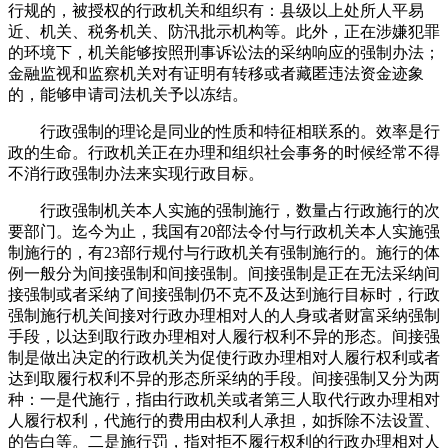
行规的，被授权的行政机关和组织有：县级以上处所人平易
近、机关、税务机关、防汛批示机构等。此外，正在涉嫌犯罪
的环境下，机关能够按照刑事诉讼法的采纳响应的强制办法；
金融监视和监察机关对有证明有转移或者藏匿违法资金迹象
的，能够申请司法机关予以冻结。
行政强制的理论是同业的性质和特征相联系的。效率是行
政的生命。行政机关正在办理和组织社会事务的时候经常不得
不消行政强制办法来实现行政目标。
行政强制机关本人实施的强制施行，数量占行政施行的次
要部门。迄今为止，我国有20部法令付与行政机关本人实施强
制施行的，有23部行规付与行政机关有强制施行的。施行的体
例一般分为间接强制和间接强制。间接强制是正在无法采纳间
接强制或者采纳了间接强制仍不克不及达到施行目标时，行政
强制施行机关间接对行政办理相对人的人身或者财富采纳强制
手段，以达到取行政办理相对人履行权利不异的形态。间接强
制是做出决定的行政机关为促使行政办理相对人履行权利或者
达到取履行权利不异的形态所采纳的手段。间接强制又分为两
种：一是代施行，指由行政机关或者第三人取代行政办理相对
人履行权利，代施行的费用由权利人承担，如拆除不法设置、
的告白等。二是施行罚，指对拒不履行权利的行政办理相对人