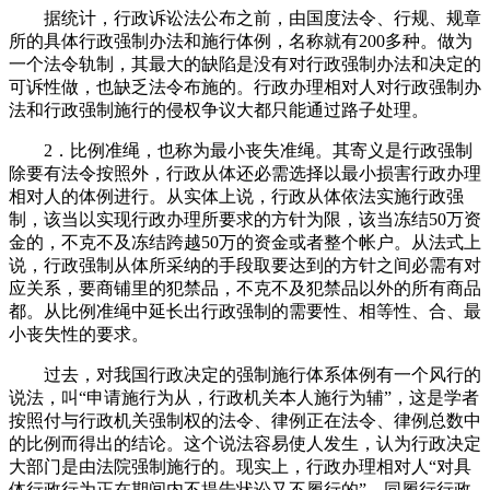
据统计，行政诉讼法公布之前，由国度法令、行规、规章
所的具体行政强制办法和施行体例，名称就有200多种。做为
一个法令轨制，其最大的缺陷是没有对行政强制办法和决定的
可诉性做，也缺乏法令布施的。行政办理相对人对行政强制办
法和行政强制施行的侵权争议大都只能通过路子处理。
2．比例准绳，也称为最小丧失准绳。其寄义是行政强制
除要有法令按照外，行政从体还必需选择以最小损害行政办理
相对人的体例进行。从实体上说，行政从体依法实施行政强
制，该当以实现行政办理所要求的方针为限，该当冻结50万资
金的，不克不及冻结跨越50万的资金或者整个帐户。从法式上
说，行政强制从体所采纳的手段取要达到的方针之间必需有对
应关系，要商铺里的犯禁品，不克不及犯禁品以外的所有商品
都。从比例准绳中延长出行政强制的需要性、相等性、合、最
小丧失性的要求。
过去，对我国行政决定的强制施行体系体例有一个风行的
说法，叫“申请施行为从，行政机关本人施行为辅”，这是学者
按照付与行政机关强制权的法令、律例正在法令、律例总数中
的比例而得出的结论。这个说法容易使人发生，认为行政决定
大部门是由法院强制施行的。现实上，行政办理相对人“对具
体行政行为正在期间内不提告状讼又不履行的”，同履行行政