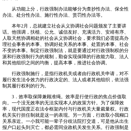
从功能上分，行政强制办法能够分为查抄性办法、保全性
办法、处分性办法、施行性办法、赏罚性办法等。
本年2月，总就建立社会从义协调社会问题颁发了主要讲
话。他强调，扶植、公允、诚信友好、充满活力、安靖有序、
人取天然协调相处的社会从义协调社会，要求我们必需提高办
理社会事务的本事、协调好处关系的本事、处置的本事、社会
不变的本事。制定行政强制法，就是要通过对行政强制权的分
派和行政强制行为的规制，勤奋实现保障的行政能力取、法人
和其他组织之间的均衡，提高本事，推进社会协调。
行政强制施行，是指行政机关或者由行政机关申请，对不
履行发生法令效力的行政决定的、法人或者其他组织，依法强
制其履行权利的行为。
3．效率取保障兼顾准绳。效率是行使行政的焦点价值取
向。一个没无效率的无法实现本人的政策方针。为了保障效
率，现代国度正在法令框架内付与行政机关大量裁量权。行政
机关实行担任制就是这一的表现。另一方面，行政取小我糊口
关系亲近。一小我可能一辈子分歧法院打交道，可是他从出生
报户口起头到灭亡，都必需同业政机关发生关系。行政强制是