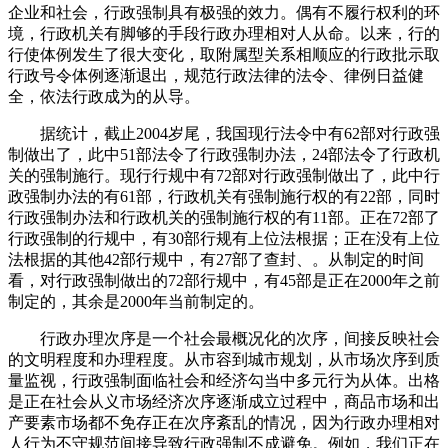
企业和社会，行政强制具有极强的效力。偶有不履行权利的环
境，行政机关有脚够的手段行政办理相对人从命。以来，行的
行使体例发生了很大变化，取附属型关系相顺应的行政批示取
行政号令体例逐渐退出，规范行政法律的法令、律例日益健
全，依法行政成为的从导。
据统计，截止2004岁尾，我国现行法令中有62部对行政强
制做出了，此中51部法令了行政强制办法，24部法令了行政机
关的强制施行。现行行规中有72部对行政强制做出了，此中行
政强制办法的有61部，行政机关有强制施行权的有22部，同时
行政强制办法和行政机关的强制施行权的有11部。正在72部了
行政强制的行规中，有30部行规有上位法根据；正在没有上位
法根据的其他42部行规中，有27部了查封、。从制定的时间
看，对行政强制做出的72部行规中，有45部是正在2000年之前
制定的，其余是2000年当前制定的。
行政办理次序是一个社会最概况化的次序，间接反映社会
的文明程度和办理程度。从市容到城市规划，从市场次序到质
量监视，行政强制面临社会和经济勾当中多元行为从体。出格
是正在社会从义市场经济次序逐渐成立过程中，商品市场和出
产要素市场都不免存正在次序紊乱的情况，因为行政办理相对
人行为不守规范间接导致行政强制不成避免。例如，我们正在