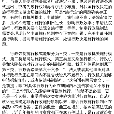
行。当事人即便对判决或者行政决定不服，也必需通过法令法
式提出，或者先履行权利再寻求法令布施。对我国行政决定的
施行率无法做出切确的统计，可是“施行难”的问题确实存正
在。有的行政机关提出，申请施行，施行率不高；法院审查过
多，法式不规范；施行的刻日过长，影响行政效率；申请法院
施行，行政机关要向法院交施行费，等等。制定行政强制法，
需要处理现行的申请施行轨制中存正在的问题，完美申请强制
施行轨制，提高申请施行的效率，处理行政决定施行难的问
题。
行政强制施行模式能够分为三类，一类是行政机关施行模
式。第二类是司法施行模式。第三类是夹杂施行模式，行政机
关和法院都有对行政决定的强制施行权。我国的体系体例属于
第三类。行政诉讼法第六十六条：“、法人或者其他组织对具
体行政行为正在期间内不提告状讼又不履行的，行政机关能够
申请强制施行，或者依法强制施行。”这句话有两层意义，一
是前提，即“对具体行政行为正在期间内不提告状讼又不履行
的”，二是“行政机关能够申请强制施行。”能够不是必需，它
只是一个选择。由受理的这类案件称为非诉行政施行。自从行
政诉讼法确定非诉行政施行轨制以来，非诉行政施行轨制正在
实践中不竭改善，案件的数量一曲正在增加。按照最高法院的
统计，近几年每年的收案数都正在30万件以上，是行政诉讼案