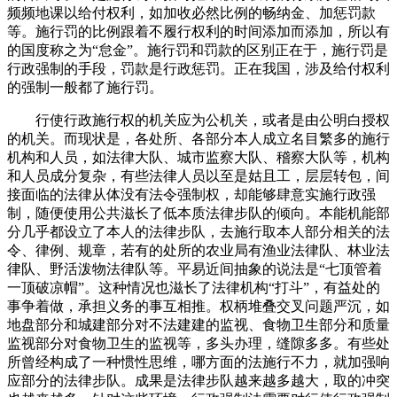
频频地课以给付权利，如加收必然比例的畅纳金、加惩罚款
等。施行罚的比例跟着不履行权利的时间添加而添加，所以有
的国度称之为“怠金”。施行罚和罚款的区别正在于，施行罚是
行政强制的手段，罚款是行政惩罚。正在我国，涉及给付权利
的强制一般都了施行罚。
行使行政施行权的机关应为公机关，或者是由公明白授权
的机关。而现状是，各处所、各部分本人成立名目繁多的施行
机构和人员，如法律大队、城市监察大队、稽察大队等，机构
和人员成分复杂，有些法律人员以至是姑且工，层层转包，间
接面临的法律从体没有法令强制权，却能够肆意实施行政强
制，随便使用公共滋长了低本质法律步队的倾向。本能机能部
分几乎都设立了本人的法律步队，去施行取本人部分相关的法
令、律例、规章，若有的处所的农业局有渔业法律队、林业法
律队、野活泼物法律队等。平易近间抽象的说法是“七顶管着
一顶破凉帽”。这种情况也滋长了法律机构“打斗”，有益处的
事争着做，承担义务的事互相推。权柄堆叠交叉问题严沉，如
地盘部分和城建部分对不法建建的监视、食物卫生部分和质量
监视部分对食物卫生的监视等，多头办理，缝隙多多。有些处
所曾经构成了一种惯性思维，哪方面的法施行不力，就加强响
应部分的法律步队。成果是法律步队越来越多越大，取的冲突