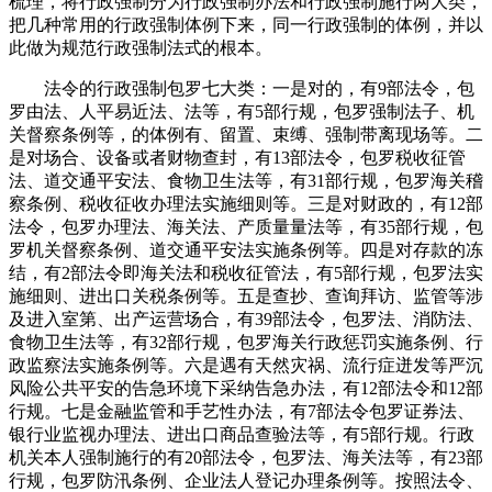
梳理，将行政强制分为行政强制办法和行政强制施行两大类，
把几种常用的行政强制体例下来，同一行政强制的体例，并以
此做为规范行政强制法式的根本。
法令的行政强制包罗七大类：一是对的，有9部法令，包
罗由法、人平易近法、法等，有5部行规，包罗强制法子、机
关督察条例等，的体例有、留置、束缚、强制带离现场等。二
是对场合、设备或者财物查封，有13部法令，包罗税收征管
法、道交通平安法、食物卫生法等，有31部行规，包罗海关稽
察条例、税收征收办理法实施细则等。三是对财政的，有12部
法令，包罗办理法、海关法、产质量量法等，有35部行规，包
罗机关督察条例、道交通平安法实施条例等。四是对存款的冻
结，有2部法令即海关法和税收征管法，有5部行规，包罗法实
施细则、进出口关税条例等。五是查抄、查询拜访、监管等涉
及进入室第、出产运营场合，有39部法令，包罗法、消防法、
食物卫生法等，有32部行规，包罗海关行政惩罚实施条例、行
政监察法实施条例等。六是遇有天然灾祸、流行症迸发等严沉
风险公共平安的告急环境下采纳告急办法，有12部法令和12部
行规。七是金融监管和手艺性办法，有7部法令包罗证券法、
银行业监视办理法、进出口商品查验法等，有5部行规。行政
机关本人强制施行的有20部法令，包罗法、海关法等，有23部
行规，包罗防汛条例、企业法人登记办理条例等。按照法令、