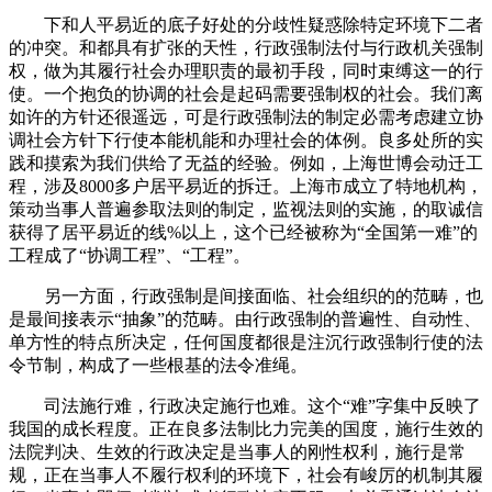
下和人平易近的底子好处的分歧性疑惑除特定环境下二者
的冲突。和都具有扩张的天性，行政强制法付与行政机关强制
权，做为其履行社会办理职责的最初手段，同时束缚这一的行
使。一个抱负的协调的社会是起码需要强制权的社会。我们离
如许的方针还很遥远，可是行政强制法的制定必需考虑建立协
调社会方针下行使本能机能和办理社会的体例。良多处所的实
践和摸索为我们供给了无益的经验。例如，上海世博会动迁工
程，涉及8000多户居平易近的拆迁。上海市成立了特地机构，
策动当事人普遍参取法则的制定，监视法则的实施，的取诚信
获得了居平易近的线%以上，这个已经被称为“全国第一难”的
工程成了“协调工程”、“工程”。
另一方面，行政强制是间接面临、社会组织的的范畴，也
是最间接表示“抽象”的范畴。由行政强制的普遍性、自动性、
单方性的特点所决定，任何国度都很是注沉行政强制行使的法
令节制，构成了一些根基的法令准绳。
司法施行难，行政决定施行也难。这个“难”字集中反映了
我国的成长程度。正在良多法制比力完美的国度，施行生效的
法院判决、生效的行政决定是当事人的刚性权利，施行是常
规，正在当事人不履行权利的环境下，社会有峻厉的机制其履