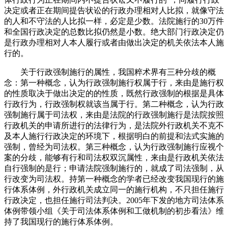
决定或者正在期间提告状讼的行政办理相对人比拟，就像守法
的人和不守法的人比拟一样，必定是少数。法院施行的30万件
和全国行政决定的总数比拟仍然是小数。绝大部门行政决定仍
是行政办理相对人本人履行或者由做出决定的机关依法本人施
行的。
关于行政强制施行的属性，我国粹术界有三种分歧的概
念：第一种概念，认为行政强制施行权属于行，来由是施行权
的性质取决于做出决定的的性质，既然行政强制的根据是具体
行政行为，行政强制权就该当属于行。第二种概念，认为行政
强制施行属于司法权，来由是法院的行政强制施行是法院按照
行政机关的申请所进行的法律行为，是法院外行政机关不克不
及本人施行行政决定的环境下，根据明白的前提和法式实施的
强制，曾经为司法权。第三种概念，认为行政强制施行应视个
案的分歧，能够有行和司法权双沉属性，来由是行政机关依法
自行强制的是行；申请法院强制施行的，就成了司法强制，从
行改变为司法权。持第一种概念的学者已经改变我国现行的施
行体系体例，外行政机关成立同一的施行机构，不只担任施行
行政决定，也担任施行司法判决。2005年下发的地方司法体系
体例带领小组《关于司法体系体例和工做机制的初步看法》维
持了我国现行的施行体系体例。