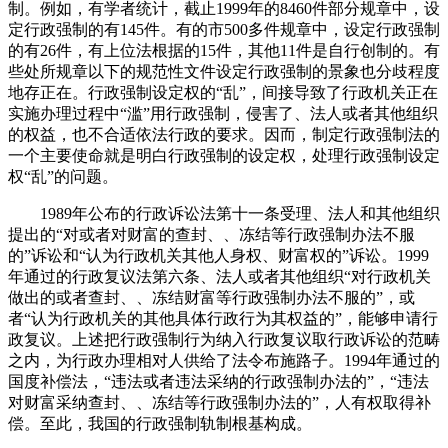
制。例如，有学者统计，截止1999年的8460件部分规章中，设
定行政强制的有145件。有的市500多件规章中，设定行政强制
的有26件，有上位法根据的15件，其他11件是自行创制的。有
些处所规章以下的规范性文件设定行政强制的景象也分歧程度
地存正在。行政强制设定权的“乱”，间接导致了行政机关正在
实施办理过程中“滥”用行政强制，侵害了、法人或者其他组织
的权益，也不合适依法行政的要求。因而，制定行政强制法的
一个主要使命就是明白行政强制的设定权，处理行政强制设定
权“乱”的问题。
1989年公布的行政诉讼法第十一条受理、法人和其他组织
提出的“对或者对财富的查封、、冻结等行政强制办法不服
的”诉讼和“认为行政机关其他人身权、财富权的”诉讼。1999
年通过的行政复议法第六条、法人或者其他组织“对行政机关
做出的或者查封、、冻结财富等行政强制办法不服的”，或
者“认为行政机关的其他具体行政行为其权益的”，能够申请行
政复议。上述把行政强制行为纳入行政复议取行政诉讼的范畴
之内，为行政办理相对人供给了法令布施路子。1994年通过的
国度补偿法，“违法或者违法采纳的行政强制办法的”，“违法
对财富采纳查封、、冻结等行政强制办法的”，人有权取得补
偿。至此，我国的行政强制轨制根基构成。