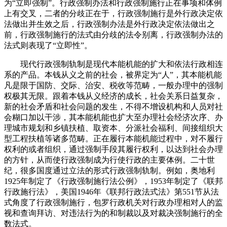
为“立即强制”。行政强制办法和行政强制施行正在事项和体例
上有交叉，二者的分歧正在于，行政强制施行是外行政决定依
法做出并生效之后，行政强制办法是外行政决定依法做出之
前，行政强制施行的法式由分歧的法令别离，行政强制办法的
法式则表现了“立即性”。
现代行政强制轨制是现代本能机能的扩大和依法行政相连
系的产品。本钱从义之前的社会，被界定为“人”，其本能机能
凡是限于国防、交际、治安、税收等范畴，一般办理中的强制
权极其无限。跟着本钱从义经济的成长，社会关系日益复杂，
新的社会矛盾和社会问题的发生，不得不增设机构和人员对社
会糊口加以干涉，其本能机能也扩大至办理社会经济次序、办
理城市规划和乡镇扶植、取资本、分派社会福利、间接组织大
型工程扶植等诸多范畴。正在履行本能机能过程中，对不履行
权利的或者组织，通过强制手段其履行权利，以达到社会办理
的方针，从而使行政强制成为行使行政的主要体例。二十世
纪，很多国度通过立法的形式行政强制轨制。例如，奥地利
1925年制定了《行政强制施行法公例》，1953年制定了《联邦
行政施行法》，美国1946年《联邦行政法式法》第551节从法
式角度了行政强制施行，包罗行政机关对行政办理相对人的监
视和查询拜访、对违法行为的和制裁以及对裁决强制施行的全
数法式。