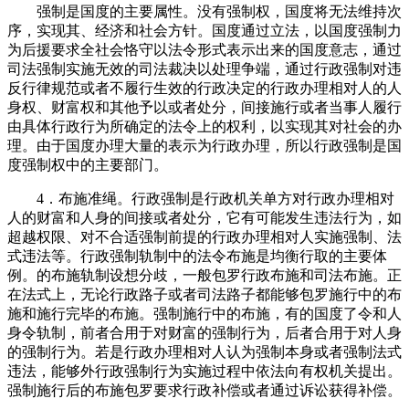
强制是国度的主要属性。没有强制权，国度将无法维持次
序，实现其、经济和社会方针。国度通过立法，以国度强制力
为后援要求全社会恪守以法令形式表示出来的国度意志，通过
司法强制实施无效的司法裁决以处理争端，通过行政强制对违
反行律规范或者不履行生效的行政决定的行政办理相对人的人
身权、财富权和其他予以或者处分，间接施行或者当事人履行
由具体行政行为所确定的法令上的权利，以实现其对社会的办
理。由于国度办理大量的表示为行政办理，所以行政强制是国
度强制权中的主要部门。
4．布施准绳。行政强制是行政机关单方对行政办理相对
人的财富和人身的间接或者处分，它有可能发生违法行为，如
超越权限、对不合适强制前提的行政办理相对人实施强制、法
式违法等。行政强制轨制中的法令布施是均衡行取的主要体
例。的布施轨制设想分歧，一般包罗行政布施和司法布施。正
在法式上，无论行政路子或者司法路子都能够包罗施行中的布
施和施行完毕的布施。强制施行中的布施，有的国度了令和人
身令轨制，前者合用于对财富的强制行为，后者合用于对人身
的强制行为。若是行政办理相对人认为强制本身或者强制法式
违法，能够外行政强制行为实施过程中依法向有权机关提出。
强制施行后的布施包罗要求行政补偿或者通过诉讼获得补偿。