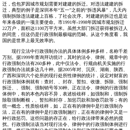
迁，也包罗因城市规划需要对建建的拆迁。对违法建建的拆
迁，典型的例子是深圳本年“五一”之前的“拆违风暴”，几天内
强制拆除违法建建上百栋，了社会次序。对建建的拆迁也是近
年来各级的一项主要使命。市1991年-1998年因城市规划拆迁
22万户，面积达1100万平方米。虽然大部门拆迁获得被拆迁人
的同意，但这仍是行政强制最极端的范畴。从这个角度看，我
国的是世界上最无效率的。
现行立法中行政强制办法的具体体例多种多样，名称千差
万别。据1999年查询拜访统计，其时的法令、律例、规章中的
行政强制办法有260多种，此中仅法令、行规由机关实施的行
政强制办法就多达几十种。据2005年对、沉庆、湖南、陕西、
广西和深圳六个处所的现行处所性律例的统计，设定对财富的
行政强制体例就有：查封、、封存、暂扣、收缴、拆除、强制
拆迁、、强制、强制销号等30种。正在法令、律例的行政强制
体例中，有的本色内容不异，表述纷歧样，如强制和，强制拆
除取强制断根，、暂扣和封存，加惩罚款和加收罚款等；有的
统一概念，性质纷歧样，如，正在有的律例中是行政强制办
法，正在有的律例中是行政强制施行，正在有的律例中又是一
种行政惩罚。这些问题的存正在，给行政法律带来必然的搅
扰。行政强制法该当对现行法令、律例中的行政强制体例进行