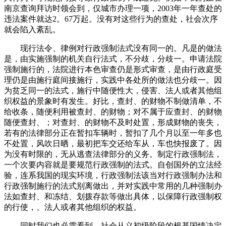
南京查询拜访时领会到，仅城市办理一项，2003年一年查处的
违法案件就达2。67万起。没有对这些行为的查处，社会次序
就会陷入紊乱。
现行法令、律例对行政强制法式没有同一的。凡是的做法
是，由实施强制的机关自行法式，不分歧，分歧一。申请法院
强制施行的，法院进行本色审查仍是形式审查，是由行政庭受
理仍是由施行庭间接施行，实践中各处所的做法也分歧一。因
为贫乏同一的法式，施行中随便性大，侵害、法人或者其他组
织权益的景象时有发生。好比，查封、的财物不制做清单，不
给收条，随便利用被查封、的财物；对不属于应查封、的财物
随便查封、；对查封、的财物不及时处置，形成财物的丧失，
若有的法律部分正在暂扣车辆时，暂扣了几个月以至一年多也
不处置，风吹日晒，最初把车交还给车从，车也快报废了。因
为没有时限的，无从逃查法律部分的义务。制定行政强制法，
一个次要内容就是要规范行政强制的法式。自创国外的立法经
验，连系我国的现实环境，行政强制法该当对行政强制办法和
行政强制施行的法式别离做出，并对实践中常用的几种强制办
法如查封、和冻结、划拨存款等做出具体，以保障行政强制权
的行使，、法人或者其他组织的权益。
同时我们也必需看到，社会从义初级阶段的根基国情决定