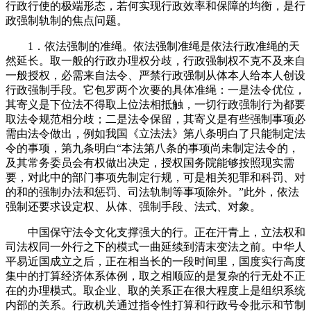
行政行使的极端形态，若何实现行政效率和保障的均衡，是行
政强制轨制的焦点问题。
1．依法强制的准绳。依法强制准绳是依法行政准绳的天
然延长。取一般的行政办理权分歧，行政强制权不克不及来自
一般授权，必需来自法令、严禁行政强制从体本人给本人创设
行政强制手段。它包罗两个次要的具体准绳：一是法令优位，
其寄义是下位法不得取上位法相抵触，一切行政强制行为都要
取法令规范相分歧；二是法令保留，其寄义是有些强制事项必
需由法令做出，例如我国《立法法》第八条明白了只能制定法
令的事项，第九条明白“本法第八条的事项尚未制定法令的，
及其常务委员会有权做出决定，授权国务院能够按照现实需
要，对此中的部门事项先制定行规，可是相关犯罪和科罚、对
的和的强制办法和惩罚、司法轨制等事项除外。”此外，依法
强制还要求设定权、从体、强制手段、法式、对象。
中国保守法令文化支撑强大的行。正在汗青上，立法权和
司法权同一外行之下的模式一曲延续到清末变法之前。中华人
平易近国成立之后，正在相当长的一段时间里，国度实行高度
集中的打算经济体系体例，取之相顺应的是复杂的行无处不正
在的办理模式。取企业、取的关系正在很大程度上是组织系统
内部的关系。行政机关通过指令性打算和行政号令批示和节制