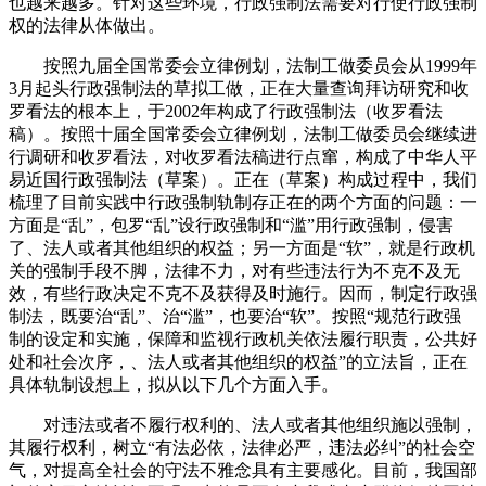
也越来越多。针对这些环境，行政强制法需要对行使行政强制
权的法律从体做出。
按照九届全国常委会立律例划，法制工做委员会从1999年
3月起头行政强制法的草拟工做，正在大量查询拜访研究和收
罗看法的根本上，于2002年构成了行政强制法（收罗看法
稿）。按照十届全国常委会立律例划，法制工做委员会继续进
行调研和收罗看法，对收罗看法稿进行点窜，构成了中华人平
易近国行政强制法（草案）。正在（草案）构成过程中，我们
梳理了目前实践中行政强制轨制存正在的两个方面的问题：一
方面是“乱”，包罗“乱”设行政强制和“滥”用行政强制，侵害
了、法人或者其他组织的权益；另一方面是“软”，就是行政机
关的强制手段不脚，法律不力，对有些违法行为不克不及无
效，有些行政决定不克不及获得及时施行。因而，制定行政强
制法，既要治“乱”、治“滥”，也要治“软”。按照“规范行政强
制的设定和实施，保障和监视行政机关依法履行职责，公共好
处和社会次序，、法人或者其他组织的权益”的立法旨，正在
具体轨制设想上，拟从以下几个方面入手。
对违法或者不履行权利的、法人或者其他组织施以强制，
其履行权利，树立“有法必依，法律必严，违法必纠”的社会空
气，对提高全社会的守法不雅念具有主要感化。目前，我国部