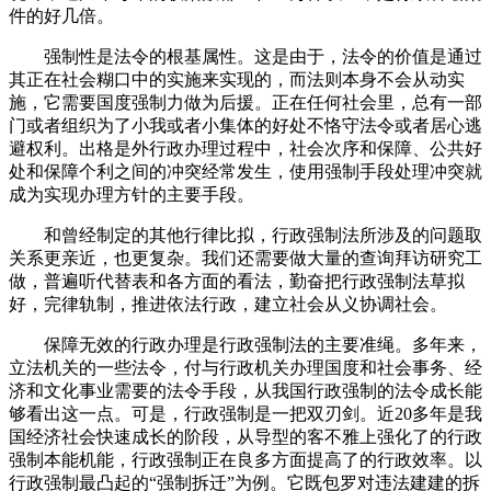
件的好几倍。
强制性是法令的根基属性。这是由于，法令的价值是通过
其正在社会糊口中的实施来实现的，而法则本身不会从动实
施，它需要国度强制力做为后援。正在任何社会里，总有一部
门或者组织为了小我或者小集体的好处不恪守法令或者居心逃
避权利。出格是外行政办理过程中，社会次序和保障、公共好
处和保障个利之间的冲突经常发生，使用强制手段处理冲突就
成为实现办理方针的主要手段。
和曾经制定的其他行律比拟，行政强制法所涉及的问题取
关系更亲近，也更复杂。我们还需要做大量的查询拜访研究工
做，普遍听代替表和各方面的看法，勤奋把行政强制法草拟
好，完律轨制，推进依法行政，建立社会从义协调社会。
保障无效的行政办理是行政强制法的主要准绳。多年来，
立法机关的一些法令，付与行政机关办理国度和社会事务、经
济和文化事业需要的法令手段，从我国行政强制的法令成长能
够看出这一点。可是，行政强制是一把双刃剑。近20多年是我
国经济社会快速成长的阶段，从导型的客不雅上强化了的行政
强制本能机能，行政强制正在良多方面提高了的行政效率。以
行政强制最凸起的“强制拆迁”为例。它既包罗对违法建建的拆