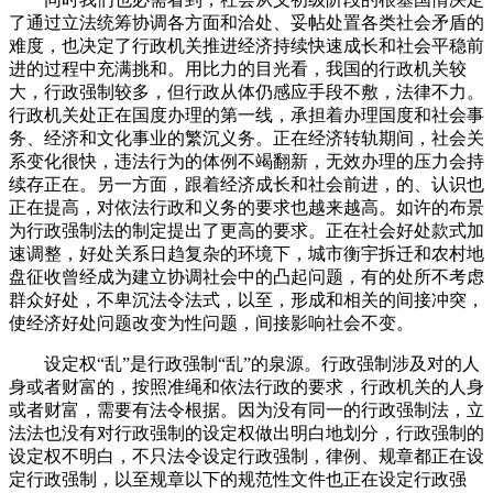
了通过立法统筹协调各方面和洽处、妥帖处置各类社会矛盾的
难度，也决定了行政机关推进经济持续快速成长和社会平稳前
进的过程中充满挑和。用比力的目光看，我国的行政机关较
大，行政强制较多，但行政从体仍感应手段不敷，法律不力。
行政机关处正在国度办理的第一线，承担着办理国度和社会事
务、经济和文化事业的繁沉义务。正在经济转轨期间，社会关
系变化很快，违法行为的体例不竭翻新，无效办理的压力会持
续存正在。另一方面，跟着经济成长和社会前进，的、认识也
正在提高，对依法行政和义务的要求也越来越高。如许的布景
为行政强制法的制定提出了更高的要求。正在社会好处款式加
速调整，好处关系日趋复杂的环境下，城市衡宇拆迁和农村地
盘征收曾经成为建立协调社会中的凸起问题，有的处所不考虑
群众好处，不卑沉法令法式，以至，形成和相关的间接冲突，
使经济好处问题改变为性问题，间接影响社会不变。
设定权“乱”是行政强制“乱”的泉源。行政强制涉及对的人
身或者财富的，按照准绳和依法行政的要求，行政机关的人身
或者财富，需要有法令根据。因为没有同一的行政强制法，立
法法也没有对行政强制的设定权做出明白地划分，行政强制的
设定权不明白，不只法令设定行政强制，律例、规章都正在设
定行政强制，以至规章以下的规范性文件也正在设定行政强