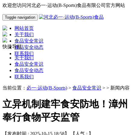
欢迎您访问河北必一·运动(B-Sports)食品有限公司官方网站
Toggle navigation
网站首页
关于我们
食品安全常识
快捷导航
食品安全动态
联系我们
关于我们
食品安全常识
食品安全动态
联系我们
当前位置：
必一·运动(B-Sports)
>
食品安全常识
> > 新闻内容
立异机制建牢食安防地！漳州
奉行食物平安监管
【发布时间 : 2025-10-15 18:58】 【人气 :
】