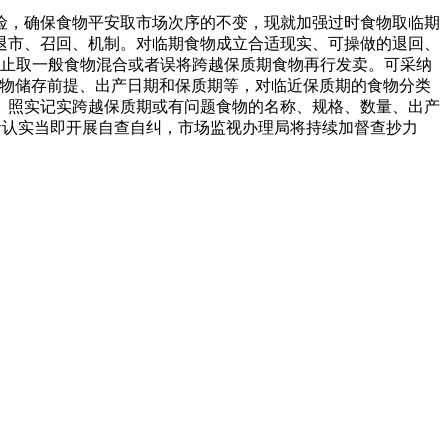
，确保食物平安取市场次序的不变，现就加强过时食物取临期
退市、召回、机制。对临期食物成立合适现实、可操做的退回、
防止取一般食物混合或者误将跨越保质期食物再行发卖。可采纳
食物储存前提、出产日期和保质期等，对临近保质期的食物分类
。照实记实跨越保质期或有问题食物的名称、规格、数量、出产
者认实当即开展自查自纠，市场监视办理局将持续加督查抄力