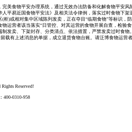
完美食物平安办理系统，通过无效办法防备和化解食物平安风险
华人平易近国食物平安法》及相关法令律例，落实过时食物下架
(柜)或相对集中区域陈列发卖，正在夺目“临期食物”等标识，
食物运营者该当落实“日管控、对其运营的食物开展自查，检验
遏制发卖、下架封存、分类清点、依法措置，严禁发卖过时食物
者保留载有上述消息的单据，成立退货食物台账。请泛博食物运营
ghts Reserved!
0310-958