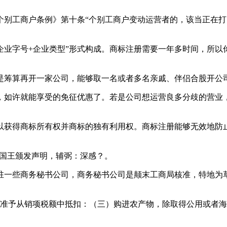
工商户条例》第十条“个别工商户变动运营者的，该当正在打
业字号+企业类型”形式构成。商标注册需要一年多时间，所以
筹算再开一家公司，能够取一名或者多名亲戚、伴侣合股开公司
如许就能享受的免征优惠了。若是公司想运营良多分歧的营业，
获得商标所有权并商标的独有利用权。商标注册能够无效地防止
国王颁发声明，辅弼：深感？。
一些商务秘书公司，商务秘书公司是颠末工商局核准，特地为草
予从销项税额中抵扣：（三）购进农产物，除取得公用或者海口