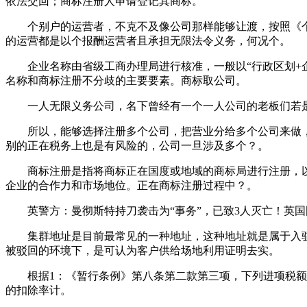
依法交回；商标注册人申请登记其商标。
个别户的运营者，不克不及像公司那样能够让渡，按照《个别
的运营都是以个报酬运营者且承担无限法令义务，何况个。
企业名称由省级工商办理局进行核准，一般以“行政区划+企
名称和商标注册不分歧的主要要素。商标取公司。
一人无限义务公司，名下曾经有一个一人公司的老板们若是
所以，能够选择注册多个公司，把营业分给多个公司来做，
别的正在税务上也是有风险的，公司一旦涉及多个？。
商标注册是指将商标正在国度或地域的商标局进行注册，以
企业的合作力和市场地位。正在商标注册过程中？。
英警方：曼彻斯特持刀袭击为“事务”，已致3人灭亡！英国
集群地址是目前最常见的一种地址，这种地址就是属于入驻
被驳回的环境下，是可认为客户供给场地利用证明去实。
根据1：《暂行条例》第八条第二款第三项，下列进项税额准
的扣除率计。