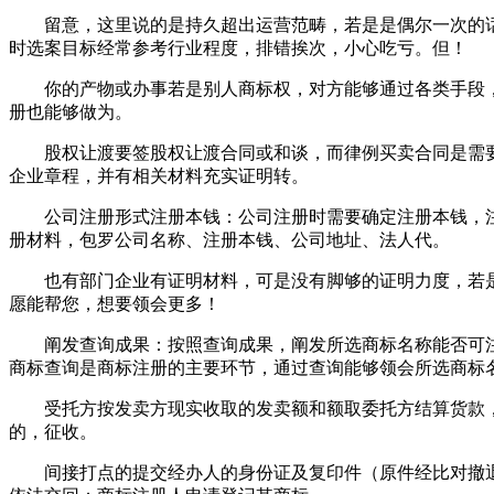
留意，这里说的是持久超出运营范畴，若是是偶尔一次的话
时选案目标经常参考行业程度，排错挨次，小心吃亏。但！
你的产物或办事若是别人商标权，对方能够通过各类手段，
册也能够做为。
股权让渡要签股权让渡合同或和谈，而律例买卖合同是需要
企业章程，并有相关材料充实证明转。
公司注册形式注册本钱：公司注册时需要确定注册本钱，注
册材料，包罗公司名称、注册本钱、公司地址、法人代。
也有部门企业有证明材料，可是没有脚够的证明力度，若是
愿能帮您，想要领会更多！
阐发查询成果：按照查询成果，阐发所选商标名称能否可注
商标查询是商标注册的主要环节，通过查询能够领会所选商标
受托方按发卖方现实收取的发卖额和额取委托方结算货款，
的，征收。
间接打点的提交经办人的身份证及复印件（原件经比对撤退