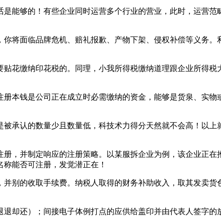
是能够的！有些企业同时运营多个行业的营业，此时，运营范畴
你将面临品牌危机、赔礼报歉、产物下架、侵权补偿等义务。利
贴花缴纳印花税的。同理，小我所得税缴纳道理跟企业所得税大
册本钱是公司正在成立时必需缴纳的资金，能够是货泉、实物或
被承认的数量少且数量低，科技术力得分天然就不会高！以上就
册，并制定响应的注册策略。以某服拆企业为例，该企业正在推
名称能否可注册，发觉潜正在！
并别的收取手续费。纳税人取得的财务补助收入，取其发卖货色
退却还）；间接电子体例打点的应供给盖印并由代表人签字的放