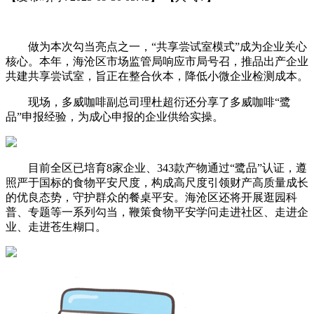
做为本次勾当亮点之一，“共享尝试室模式”成为企业关心
核心。本年，海沧区市场监管局响应市局号召，推品出产企业
共建共享尝试室，旨正在整合伙本，降低小微企业检测成本。
现场，多威咖啡副总司理杜超衍还分享了多威咖啡“鹭
品”申报经验，为成心申报的企业供给实操。
目前全区已培育8家企业、343款产物通过“鹭品”认证，遵
照严于国标的食物平安尺度，构成高尺度引领财产高质量成长
的优良态势，守护群众的餐桌平安。海沧区还将开展逛园科
普、专题等一系列勾当，鞭策食物平安学问走进社区、走进企
业、走进苍生糊口。