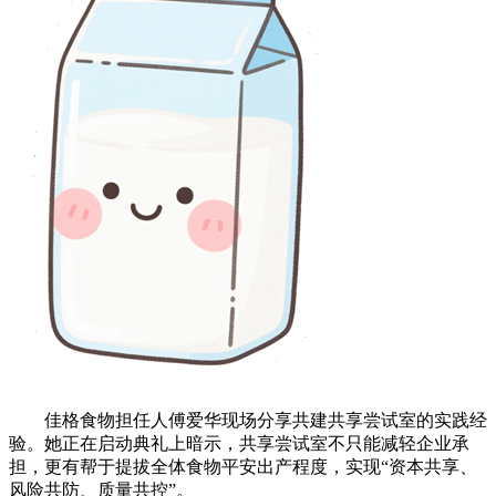
佳格食物担任人傅爱华现场分享共建共享尝试室的实践经
验。她正在启动典礼上暗示，共享尝试室不只能减轻企业承
担，更有帮于提拔全体食物平安出产程度，实现“资本共享、
风险共防、质量共控”。