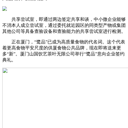
共享尝试室，即通过两边签定共享和谈，中小微企业能够
不消本人成立尝试室，通过委托就近园区的同类型产物或集团
其他公司等具备查验设备和查验能力的共享尝试室进行检测。
正在厦门，“鹭品”已成为高质量食物的代名词。这个代表
着更高食物平安尺度的供厦食物公共品牌，现在即将送来更
多“新”。厦门山国饮艺茶叶无限公司举行“鹭品”意向企业签约
典礼。