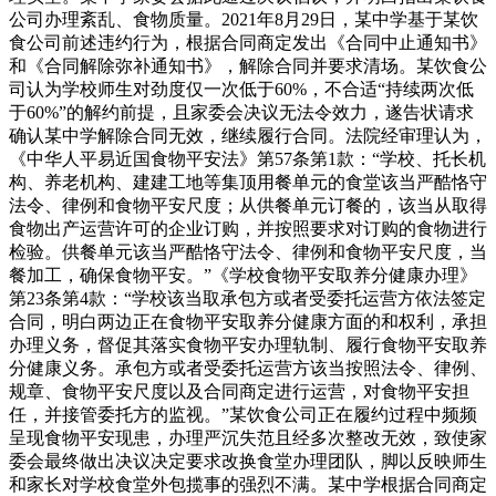
公司办理紊乱、食物质量。2021年8月29日，某中学基于某饮
食公司前述违约行为，根据合同商定发出《合同中止通知书》
和《合同解除弥补通知书》，解除合同并要求清场。某饮食公
司认为学校师生对劲度仅一次低于60%，不合适“持续两次低
于60%”的解约前提，且家委会决议无法令效力，遂告状请求
确认某中学解除合同无效，继续履行合同。法院经审理认为，
《中华人平易近国食物平安法》第57条第1款：“学校、托长机
构、养老机构、建建工地等集顶用餐单元的食堂该当严酷恪守
法令、律例和食物平安尺度；从供餐单元订餐的，该当从取得
食物出产运营许可的企业订购，并按照要求对订购的食物进行
检验。供餐单元该当严酷恪守法令、律例和食物平安尺度，当
餐加工，确保食物平安。”《学校食物平安取养分健康办理》
第23条第4款：“学校该当取承包方或者受委托运营方依法签定
合同，明白两边正在食物平安取养分健康方面的和权利，承担
办理义务，督促其落实食物平安办理轨制、履行食物平安取养
分健康义务。承包方或者受委托运营方该当按照法令、律例、
规章、食物平安尺度以及合同商定进行运营，对食物平安担
任，并接管委托方的监视。”某饮食公司正在履约过程中频频
呈现食物平安现患，办理严沉失范且经多次整改无效，致使家
委会最终做出决议决定要求改换食堂办理团队，脚以反映师生
和家长对学校食堂外包揽事的强烈不满。某中学根据合同商定