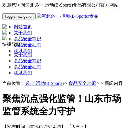
欢迎您访问河北必一·运动(B-Sports)食品有限公司官方网站
Toggle navigation
网站首页
关于我们
食品安全常识
快捷导航
食品安全动态
联系我们
关于我们
食品安全常识
食品安全动态
联系我们
当前位置：
必一·运动(B-Sports)
>
食品安全常识
> > 新闻内容
聚焦沉点强化监管！山东市场
监管系统全力守护
【发布时间 : 2026-02-26 14:29】 【人气 :
】