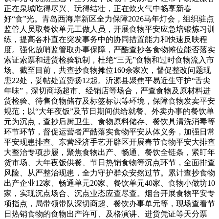
正在泉城吃得尽兴、玩得结壮，正在炊火气中畅享新春
好“食”光。青岛西海岸新区全力保障2026马年灯会，组织驻点
监管人员取餐饮单元工做人员，开展食物平安应急培锻炼习训
练，提高各朴直在突发事务中的协同措置能力和快速反映程
度。强化放哨监管取办事保障，严酷查抄各食物摊位能否落实
索证索票和进货检验轨制，杜绝“三无”食物和过时食物流入市
场。截至目前，共查抄食物摊位160余家次，督促整改问题现
患22处，妥帖处置赞扬12起。沂源县聚焦平易近生守护“舌尖
年味”，深切商场超市、经销店等场合，严查食物及原材料进
货检验、待售食物储存及标签标识等环境，保障食物发卖平安
规范；以“大年夜饭”及节日期间供给就餐、外卖办事的餐饮单
元为沉点，查抄后厨卫生、食物原料储存、餐饮具清洗消毒等
环节环节，督促运营者严酷落实食物平安从体义务，加强日常
平安现患排查。东营经济手艺开辟区开展春节食物平安大排查
大整治专项步履，聚焦食物出产、畅通、餐饮全链条，紧盯年
货市场、大年夜饭供餐、节日热销食物等沉点环节，全面排查
风险、从严整治现患，全力守护群众安然过节。累计查抄食物
出产企业12家、畅通单元20家、餐饮单元40家、食物小做坊10
家，实现沉点场合、沉点业态应查尽查。烟台开展食物平安专
项指点，局带领带队深切商超、餐饮办事单元等，现场查看节
日热销食物的食物出产许可、及格演讲、进货凭证等天分票