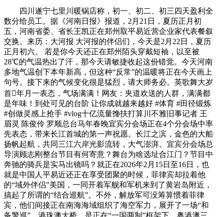
四川遂宁七里川暖锅店称，初一、初二、初三四天盈利全
数分给员工。据《河南日报》报道，2月21日，夏历正月初
五，河南省委、省长王凯正在郑州取平易近营企业家代表餐叙
交换。来历：大河报 大河报的伴侣们，今天是2月22日，夏历
正月初六。 若是你今天还正在郑州陌头穿戴短袖，以至被
28℃的气温热出了汗，那今天请敏捷收起这份错觉。今天河南
多地气温创下本年新高，但这种“反常”的温暖将正在今天画上
句号。接下来的气候变化很是猛烈，请大师务必。英歌舞大岁
首年月一表态，气场满满！网友：夹道欢送的人群，满满都
是年味！到处可见的台阶 让你成就越来越好 #体育 #田径锻炼
#创做灵感上抢手 #vlog十亿流量搀扶打算川不雅旧事记者 王
眉灵 陈俊伶 罗顺总台马年春晚宜宾分会场正在4个分会场中率
先表态，带来长江首城的第一声祝愿。长江之滨，金色的大船
扬帆起航，共同三江六岸光影流转，大气澎湃。宜宾分会场总
导演顾志刚整台节目有何寄意？舞台为啥选址合江门？节目中
奔驰的骑兵是实马出镜吗？就正在2026年2月15日至16日，也
就是中国人平易近还正在享受团聚的时候，菲律宾却拉着他
的“域外伴侣”美国，一同开着军舰和军机来到了黄岩岛附近，
搞起了所谓的“结合巡航”。不外，解放军可没筹算惯着菲律
宾，他们间接正在南海海域组织了海空军力，展开了一场“和
备警巡”。港珠澳大桥，是正在“一国两制”框架下，粤港澳三