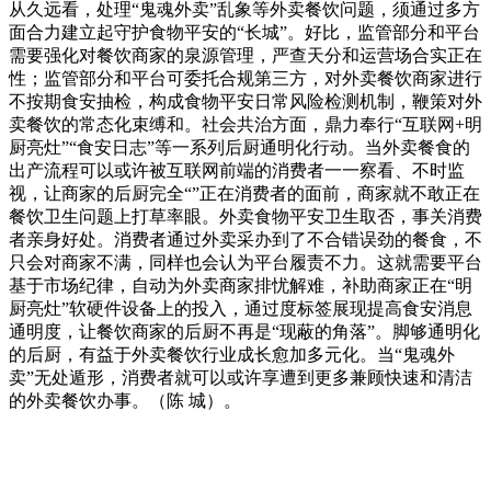
从久远看，处理“鬼魂外卖”乱象等外卖餐饮问题，须通过多方
面合力建立起守护食物平安的“长城”。好比，监管部分和平台
需要强化对餐饮商家的泉源管理，严查天分和运营场合实正在
性；监管部分和平台可委托合规第三方，对外卖餐饮商家进行
不按期食安抽检，构成食物平安日常风险检测机制，鞭策对外
卖餐饮的常态化束缚和。社会共治方面，鼎力奉行“互联网+明
厨亮灶”“食安日志”等一系列后厨通明化行动。当外卖餐食的
出产流程可以或许被互联网前端的消费者一一察看、不时监
视，让商家的后厨完全“”正在消费者的面前，商家就不敢正在
餐饮卫生问题上打草率眼。外卖食物平安卫生取否，事关消费
者亲身好处。消费者通过外卖采办到了不合错误劲的餐食，不
只会对商家不满，同样也会认为平台履责不力。这就需要平台
基于市场纪律，自动为外卖商家排忧解难，补助商家正在“明
厨亮灶”软硬件设备上的投入，通过度标签展现提高食安消息
通明度，让餐饮商家的后厨不再是“现蔽的角落”。脚够通明化
的后厨，有益于外卖餐饮行业成长愈加多元化。当“鬼魂外
卖”无处遁形，消费者就可以或许享遭到更多兼顾快速和清洁
的外卖餐饮办事。（陈 城）。