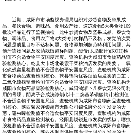
近期，咸阳市市场监视办理局组织对炒货食物及坚果成
品、餐饮食物、调味品、食用农产物、速冻食物5大类食物109
批次样品进行了监视抽检，此中炒货食物及坚果成品、餐饮食
物、调味品、食用农产物4大类9批次样品不及格，发觉的次要
问题是质量目标不达标问题、食物添加剂超范畴利用问题、其
他污染物问题及农药残留超标问题。酸价(以脂肪计)(KOH)检
测值不合适食物平安国度尺度。查验机构为咸阳市食物药品查
验检测核心。乾县大市场北银霞干菜粮油店发卖的良姜，二氧
化硫残留量检测值不合适食物平安国度尺度。查验机构为咸阳
市食物药品查验检测核心。乾县锦尚优客烟酒店发卖的白芷，
二氧化硫残留量检测值不合适食物平安国度尺度。查验机构为
咸阳市食物药品查验检测核心。咸阳鸿渐卜凡餐饮无限公司利
用的骨碟，阴离子合成洗涤剂(以十二烷基苯磺酸钠计)检测值
不合适食物平安国度尺度。查验机构为咸阳市食物药品查验检
测核心。陕西聚家连锁超市无限公司锦悦府分公司发卖的大
葱，噻虫嗪检测值不合适食物平安国度尺度。查验机构为咸阳
市食物药品查验检测核心。泾阳县锐锐超市发卖的线椒，噻虫
胺检测值不合适食物平安国度尺度。查验机构为咸阳市食物药
品查验检测核心。陕西杰润恩供应链办理无限公司发卖的大