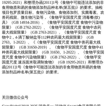
19295-2021）和整理办函[2011]1号《食物中可能违法添加的非
食用物质和易的食物添加剂品种名单(第五批)》的要求。抽检
项目包罗质量目标、食物污染物、食物添加剂、实菌毒素、农
兽药残留、微生物污染等，《食物平安国度尺度 消毒餐(饮)
具》（GB 14934-2016）、《食物平安国度尺度 食物中污染物
限量》（GB 2762-2022）、《食物平安国度尺度 食物中农药
最大残留限量》（GB 2763-2021）、《食物平安国度尺度 食
物中2，4-滴丁酸钠盐等112种农药最大残留限量》（GB
2763。1-2022）、《《食物平安国度尺度 食物中兽药最大残
留限量》（GB 31650-2019）、《食物平安国度尺度 食物中41
种兽药最大残留限量》（GB 31650。1-2022）、《食物平安国
度尺度 食物中污染物限量》（GB 2762-2022）、《食物平安
国度尺度 速冻面米取调制食物》（GB 19295-2021）和整理办
函[2011]1号《食物中可能违法添加的非食用物质和易的食物
添加剂品种名单(第五批)》的要求。
关注微信公众号