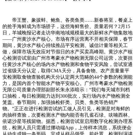
帝王蟹、象拔蚌、鲍鱼、各类鱼类……新春将至，餐桌上
的抢手海鲜成为市场骄子，这些海鲜售价、质量若何？2月15
日，羊城晚报记者走访华南地域规模最大的新鲜水产物集散地
——广州黄沙水产核心。市场有序运营离不开相关保障，春节
期间，黄沙水产核心持续推品平安检测、诚信计量等相关工
做，保障市场无效应对节假日的水产买卖高峰期。黄沙水产核
心检测尝试室由广州市粤豪水产物检测无限公司运营，次要担
任黄沙水产核心的场内水产物检测和食物平安风险，尝试室通
过省级天分认定，取得CMA天分，具备食物、农产质量量平
安检测取食物查验机构天分认定两大范畴的44个参数的检测能
力，是国内首个智能水产物平安核心。广州市粤豪水产物检测
无限公司质量办理部副部长朱永添暗示：“我们每天城市到档
口抽检，每日检测能力达到300批次，实行场内水产物检测全
笼盖。春节期间，加强抽检虾类、贝类、鱼类等热销产
物。”正正在进行检测尝试的工做人员引见，检测是对海鲜的
肉抽样查验，次要检测水产物内能否有孔雀石绿、呋喃西林、
依诺沙星等残留物。据悉，检测尝试室启用数字化检测办理系
统，检测人员只需通过挪动端App，上传样本消息，系统便会
从动生成独一条形码，完成从样品领受、前处置、检测到演讲