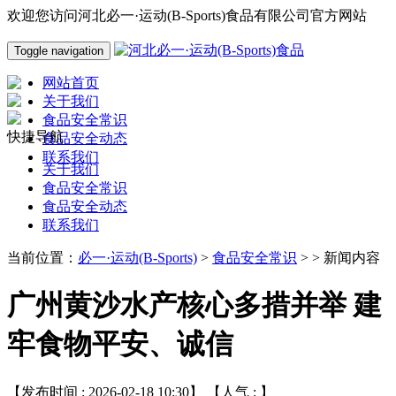
欢迎您访问河北必一·运动(B-Sports)食品有限公司官方网站
Toggle navigation
网站首页
关于我们
食品安全常识
快捷导航
食品安全动态
联系我们
关于我们
食品安全常识
食品安全动态
联系我们
当前位置：
必一·运动(B-Sports)
>
食品安全常识
> > 新闻内容
广州黄沙水产核心多措并举 建
牢食物平安、诚信
【发布时间 : 2026-02-18 10:30】 【人气 :
】