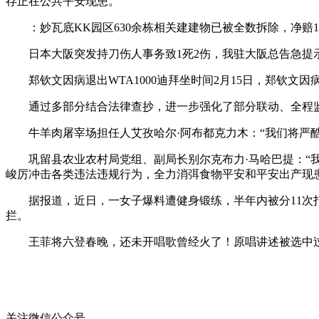
存正在公共平安现患。
：妙瓦底KK园区630余栋相关建建物已被全数拆除，净赔196
日本大阪突发持刀伤人事务致1死2伤，我驻大阪总告急提
郑钦文因病退出WTA1000迪拜坐时间2月15日，郑钦文因病
通过多部分结合法律查抄，进一步强化了部分联动、全程监
牛羊肉屠宰场担任人艾孜哈尔·阿布都克力木：“我们将严酷
巩留县农业农村局党组、副局长别尔克布力·马哈巴提：“我
峻厉冲击各类违法违规行为，全力消弭食物平安和平安出产现
据报道，近日，一女子爆料遭健身锻练，半年内被分11次打
拦。
王菲将六登春晚，还未开唱歌曾经火了！原唱讲述被选中过程
关注微信公众号