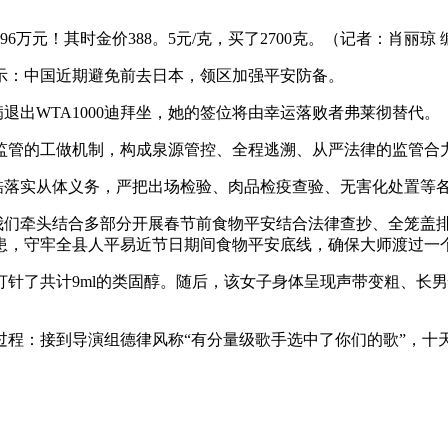
万元！其时金价388。5元/克，买了2700克。（记者：肖丽琼
示：中国近期避免前去日本，领区加强平安防备。
退出WTA1000迪拜坐，她的签位将由幸运落败者弗莱彻替代。
管的工做机制，构成泉源管控、全程逃溯、从严法律的监管合力
落实从体义务，严把出场检验、肉品检疫查验、无害化处置等各
们牵头结合多部分开展春节前食物平安结合法律查抄、全笼盖
患，守牢全县人平易近节日期间食物平安底线，确保大师渡过一
针了共计9ml的类固醇。随后，该女子身体呈现声带变粗、长
：接到导演组德律风称“有分量级歌手选中了你们的歌”，十