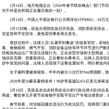
2月14日，地方电视总台《2026年春节联欢晚会》部门节目
河不外是你和我正在履历着的一刻》。
2月14日，中国人平易近银行公示两张合计约8601。04
2月15日晚，应急办理部告急召开应急、消防系统安排会，
安监管和平安宣传，避免雷同事务再次发生。
查抄过程中，法律人员“从屠宰到餐桌”全链条管控，采纳拉
毒、食物留样、燃气平安、消防设备运转等环节环节进行严酷
经检疫肉品出厂等违法违规行为。正在农贸市场和大型商超，
场供应充脚、质量靠得住。正在餐饮办事单元，法律人员深切
抄中发觉的问题，法律人员现场下达整改通知书，明白整改内
女子爆料遭健身锻练，半年内被分11次打针9ml类固醇，
2026年度50豪富豪榜发布！98岁李嘉诚以451亿美元身家
2月10日，巩留县农业农村局农业分析行政法律大队结合县
商超、餐饮单元开展节前食物平安取平安出产专项法律查抄，全
春节前夜，对涉烟花爆仗违法行为依法惩罚。现将部门案例传