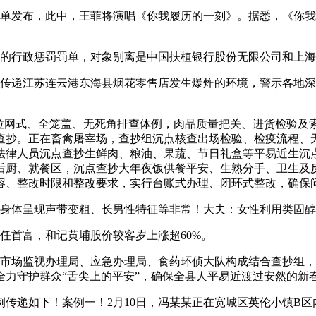
单发布，此中，王菲将演唱《你我履历的一刻》。据悉，《你我履
万元的行政惩罚罚单，对象别离是中国扶植银行股份无限公司和上
传递江苏连云港东海县烟花零售店发生爆炸的环境，警示各地深
网式、全笼盖、无死角排查体例，肉品质量把关、进货检验及
查抄。正在畜禽屠宰场，查抄组沉点核查出场检验、检疫流程、
法律人员沉点查抄生鲜肉、粮油、果蔬、节日礼盒等平易近生沉点
后厨、就餐区，沉点查抄大年夜饭供餐平安、生熟分手、卫生及
容、整改时限和整改要求，实行台账式办理、闭环式整改，确保
致身体呈现声带变粗、长男性特征等非常！大夫：女性利用类固
连任首富，和记黄埔股价较客岁上涨超60%。
市场监视办理局、应急办理局、食药环侦大队构成结合查抄组，
力守护群众“舌尖上的平安”，确保全县人平易近渡过安然的新
递如下！案例一！2月10日，冯某某正在宽城区英伦小镇B区