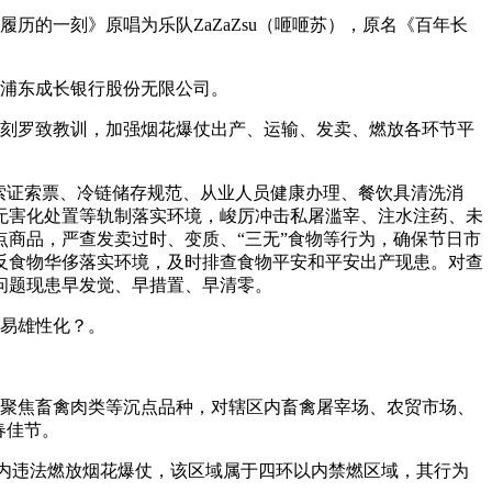
历的一刻》原唱为乐队ZaZaZsu（咂咂苏），原名《百年长
海浦东成长银行股份无限公司。
刻罗致教训，加强烟花爆仗出产、运输、发卖、燃放各环节平
索证索票、冷链储存规范、从业人员健康办理、餐饮具清洗消
无害化处置等轨制落实环境，峻厉冲击私屠滥宰、注水注药、未
商品，严查发卖过时、变质、“三无”食物等行为，确保节日市
反食物华侈落实环境，及时排查食物平安和平安出产现患。对查
问题现患早发觉、早措置、早清零。
醇易雄性化？。
聚焦畜禽肉类等沉点品种，对辖区内畜禽屠宰场、农贸市场、
春佳节。
内违法燃放烟花爆仗，该区域属于四环以内禁燃区域，其行为