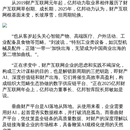
从2019财产互联网元年起，亿邦动力取业界相伴履历了财
产互联网草创期、成长期，2025年，亿邦动力认为，财产互联
网根基面未变，长坡厚雪，但周期轮换。
“也从客岁起头关心智能产物、高端医疗、户外活动、工
业配备及食物等范畴。”刘波说，“特别工业类设备，如沉型机
械及配件，正随‘一带一’加快出海，无望成为中国商业出海的
第二增加曲线。”。
“正在求变中，财产互联网企业的思虑和实践不竭深化，
构成三大计谋标的目的，也是解锁新周期的三把钥匙，即财产
AI、深度价值链和财产出海。它们将催生高效率高盈利，构
成组织大范畴生态协做的数字供应链平台、”正在2025亿邦财
产互联网年会上，亿邦动力董事长、亿邦智库院长郑敏如是
说。
垂曲财产平台是AI落地从阵地。从使用来看，企业需要
用好AI，起首需夯实数据根本，并打破消息孤岛。而垂曲财
产平台，凭仗笼盖全链条的高质量数据、对财产的深度理解以
及链接海量企业的市场根本，具备鞭策AI规模化使用的天然