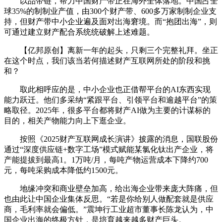
以品带链，帮力中国财产带正在海外全体落地。中国占全
球35%的制制业产值，由300个财产带、600多万家制制企业支
持，但财产带中小企业遍及面对出海窘境。而“抱团出海”，则
可通过建立财产配合系统统破解上述难题。
【亿邦原创】离新一年的起头，只剩三个完整礼拜。坐正
在这个时点，我们该当若何描述财产互联网所处的阶段和挑
和？
取此相呼应的是，中小企业也正借帮平台的AI东西实现
能力跃迁。他们多采纳“紧跟平台、引领平台和逾越平台”的策
略取径。2025年，很多平台都将财产AI做为主要的计谋标的
目的，相关产物能力向上下逛企业。
按照《2025财产互联网成长演讲》披露的消息，国联股份
通过“深度供应链+数字工场”模式赋能某氯化钛出产企业，将
产能提拔到最高1。1万吨/月，每吨产物运营成本下降约700
元，每吨采购成本降低约1500元。
地缘冲突和商业壁垒加高，给出海企业带来庞大阵痛，但
也由此让中国企业集体反思。“若是你给别人做配套就是供应
商，毛利率就会偏低。”震坤行工业超市董事长陈龙认为，中
国企业出海的终极方针，是培育越来越多财产巨头。