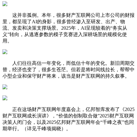
这并非孤例。本年，很多财产互联网公司上市公司的财报
里，都呈现了AI的身影，很多曾经渗入至研发、出产、物
流、发卖和决策支撑场景。2025年，AI呈现较着的“务实从
义”转向，从逃逐参数的模子竞赛进入深耕场景的规模化使
用。
人们往往高估一年变化，而低估十年的变化。新旧周期交
替，经济也变了，很多生苍茫。但若是将时间线拉长，帮帮中
小型企业和保守财产将来，该当是财产互联网的持久叙事。
正在这场财产互联网年度嘉会上，亿邦智库发布了《2025
财产互联网成长演讲》，“价值的创制取合做”2025财产互联网
决策人闭门会，以及2025亿邦财产互联网年会“千峰之夜”也同
期举行。（详见千峰项揭晓）。