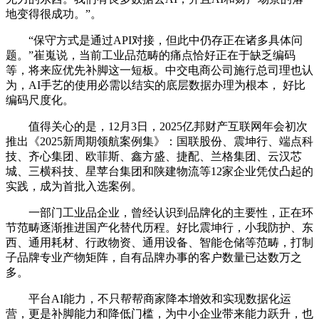
地变得很成功。”。
“保守方式是通过API对接，但此中仍存正在诸多具体问
题。”崔嵬说，当前工业品范畴的痛点恰好正在于缺乏编码
等，将来应优先补脚这一短板。中交电商公司施行总司理也认
为，AI手艺的使用必需以结实的底层数据办理为根本， 好比
编码尺度化。
值得关心的是，12月3日，2025亿邦财产互联网年会初次
推出《2025新周期领航案例集》：国联股份、震坤行、端点科
技、齐心集团、欧菲斯、鑫方盛、捷配、兰格集团、云汉芯
城、三横科技、星苹台集团和陕建物流等12家企业凭仗凸起的
实践，成为首批入选案例。
一部门工业品企业，曾经认识到品牌化的主要性，正在环
节范畴逐渐推进国产化替代历程。好比震坤行，小我防护、东
西、通用耗材、行政物资、通用设备、智能仓储等范畴，打制
子品牌专业产物矩阵，自有品牌办事的客户数量已达数万之
多。
平台AI能力，不只帮帮商家降本增效和实现数据化运
营，更是补脚能力和降低门槛，为中小企业带来能力跃升，也