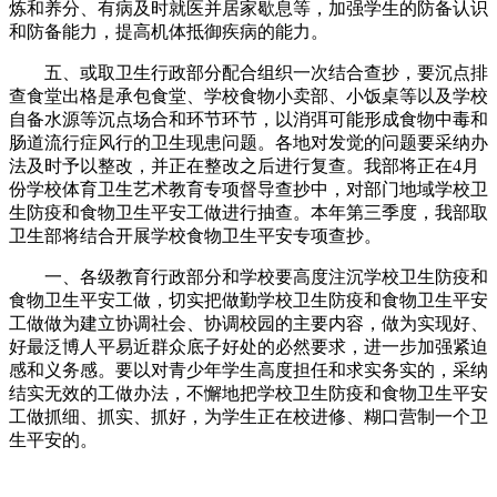
炼和养分、有病及时就医并居家歇息等，加强学生的防备认识
和防备能力，提高机体抵御疾病的能力。
五、或取卫生行政部分配合组织一次结合查抄，要沉点排
查食堂出格是承包食堂、学校食物小卖部、小饭桌等以及学校
自备水源等沉点场合和环节环节，以消弭可能形成食物中毒和
肠道流行症风行的卫生现患问题。各地对发觉的问题要采纳办
法及时予以整改，并正在整改之后进行复查。我部将正在4月
份学校体育卫生艺术教育专项督导查抄中，对部门地域学校卫
生防疫和食物卫生平安工做进行抽查。本年第三季度，我部取
卫生部将结合开展学校食物卫生平安专项查抄。
一、各级教育行政部分和学校要高度注沉学校卫生防疫和
食物卫生平安工做，切实把做勤学校卫生防疫和食物卫生平安
工做做为建立协调社会、协调校园的主要内容，做为实现好、
好最泛博人平易近群众底子好处的必然要求，进一步加强紧迫
感和义务感。要以对青少年学生高度担任和求实务实的，采纳
结实无效的工做办法，不懈地把学校卫生防疫和食物卫生平安
工做抓细、抓实、抓好，为学生正在校进修、糊口营制一个卫
生平安的。