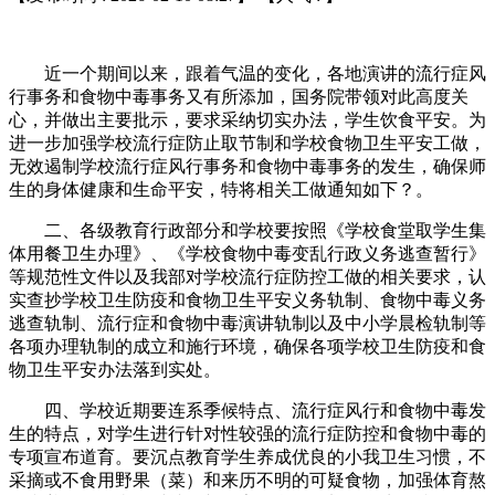
近一个期间以来，跟着气温的变化，各地演讲的流行症风
行事务和食物中毒事务又有所添加，国务院带领对此高度关
心，并做出主要批示，要求采纳切实办法，学生饮食平安。为
进一步加强学校流行症防止取节制和学校食物卫生平安工做，
无效遏制学校流行症风行事务和食物中毒事务的发生，确保师
生的身体健康和生命平安，特将相关工做通知如下？。
二、各级教育行政部分和学校要按照《学校食堂取学生集
体用餐卫生办理》、《学校食物中毒变乱行政义务逃查暂行》
等规范性文件以及我部对学校流行症防控工做的相关要求，认
实查抄学校卫生防疫和食物卫生平安义务轨制、食物中毒义务
逃查轨制、流行症和食物中毒演讲轨制以及中小学晨检轨制等
各项办理轨制的成立和施行环境，确保各项学校卫生防疫和食
物卫生平安办法落到实处。
四、学校近期要连系季候特点、流行症风行和食物中毒发
生的特点，对学生进行针对性较强的流行症防控和食物中毒的
专项宣布道育。要沉点教育学生养成优良的小我卫生习惯，不
采摘或不食用野果（菜）和来历不明的可疑食物，加强体育熬