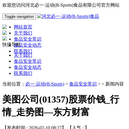
欢迎您访问河北必一·运动(B-Sports)食品有限公司官方网站
Toggle navigation
网站首页
关于我们
食品安全常识
快捷导航
食品安全动态
联系我们
关于我们
食品安全常识
食品安全动态
联系我们
当前位置：
必一·运动(B-Sports)
>
食品安全常识
> > 新闻内容
美图公司(01357)股票价钱_行
情_走势图—东方财富
【发布时间 : 2026-02-10 08:27】 【人气 :
】