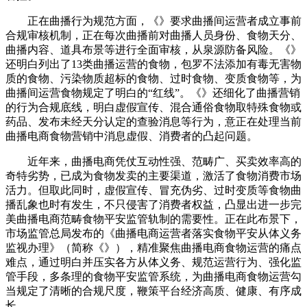
正在曲播行为规范方面，《》要求曲播间运营者成立事前
合规审核机制，正在每次曲播前对曲播人员身份、食物天分、
曲播内容、道具布景等进行全面审核，从泉源防备风险。《》
还明白列出了13类曲播运营的食物，包罗不法添加有毒无害物
质的食物、污染物质超标的食物、过时食物、变质食物等，为
曲播间运营食物规定了明白的“红线”。《》还细化了曲播营销
的行为合规底线，明白虚假宣传、混合通俗食物取特殊食物或
药品、发布未经天分认定的查验消息等行为，意正在处理当前
曲播电商食物营销中消息虚假、消费者的凸起问题。
近年来，曲播电商凭仗互动性强、范畴广、买卖效率高的
奇特劣势，已成为食物发卖的主要渠道，激活了食物消费市场
活力。但取此同时，虚假宣传、冒充伪劣、过时变质等食物曲
播乱象也时有发生，不只侵害了消费者权益，凸显出进一步完
美曲播电商范畴食物平安监管轨制的需要性。正在此布景下，
市场监管总局发布的《曲播电商运营者落实食物平安从体义务
监视办理》（简称《》），精准聚焦曲播电商食物运营的痛点
难点，通过明白并压实各方从体义务、规范运营行为、强化监
管手段，多条理的食物平安监管系统，为曲播电商食物运营勾
当规定了清晰的合规尺度，鞭策平台经济高质、健康、有序成
长。