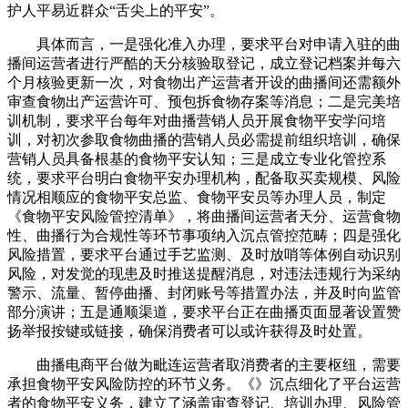
护人平易近群众“舌尖上的平安”。
具体而言，一是强化准入办理，要求平台对申请入驻的曲
播间运营者进行严酷的天分核验取登记，成立登记档案并每六
个月核验更新一次，对食物出产运营者开设的曲播间还需额外
审查食物出产运营许可、预包拆食物存案等消息；二是完美培
训机制，要求平台每年对曲播营销人员开展食物平安学问培
训，对初次参取食物曲播的营销人员必需提前组织培训，确保
营销人员具备根基的食物平安认知；三是成立专业化管控系
统，要求平台明白食物平安办理机构，配备取买卖规模、风险
情况相顺应的食物平安总监、食物平安员等办理人员，制定
《食物平安风险管控清单》，将曲播间运营者天分、运营食物
性、曲播行为合规性等环节事项纳入沉点管控范畴；四是强化
风险措置，要求平台通过手艺监测、及时放哨等体例自动识别
风险，对发觉的现患及时推送提醒消息，对违法违规行为采纳
警示、流量、暂停曲播、封闭账号等措置办法，并及时向监管
部分演讲；五是通顺渠道，要求平台正在曲播页面显著设置赞
扬举报按键或链接，确保消费者可以或许获得及时处置。
曲播电商平台做为毗连运营者取消费者的主要枢纽，需要
承担食物平安风险防控的环节义务。《》沉点细化了平台运营
者的食物平安义务，建立了涵盖审查登记、培训办理、风险管