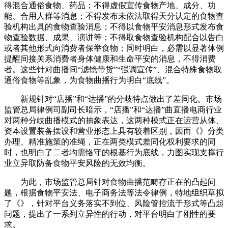
得混合通俗食物、药品；不得虚假宣传食物产地、成分、功
能、合用人群等消息；不得发布未依法取得天分认定的食物查
验机构出具的食物查验消息；不得以食物平安消息形式发布食
物查验数据、成果、演讲等；不得取食物查验机构配合以告白
或者其他形式向消费者保举食物；同时明白，必需以显著体例
提醒间接关系消费者身体健康和生命平安的消息，不得消费
者。这些针对曲播间“滤镜带货”“强调宣传”、混合特殊食物取
通俗食物等乱象，为食物曲播行为明白“底线”。
新规针对“店播”和“达播”的分歧特点做出了差同化。市场
监管总局律例司副司长暗示，“店播”和“达播”曲直播电商行业
对两种分歧曲播模式的抽象表达，这两种模式正在运营从体、
资本设置装备摆设和营业形态上具有较着区别，因而《》分类
办理、精准施策的准绳，正在两类模式差同化权利要求的同
时，也明白了二者均需恪守的根基行为底线，力图实现支撑行
业立异取防备食物平安风险的无效均衡。
为此，市场监管总局针对食物曲播范畴存正在的凸起问
题，根据食物平安法、电子商务法等法令律例，特地组织草拟
了《》，针对平台义务落实不到位、风险管控流于形式等凸起
问题，提出了一系列立异性的行动，对平台明白了刚性的要
求。