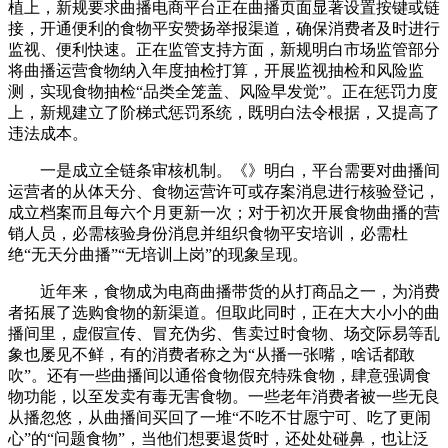
植上，新规要求曲播电商平台正在曲播页面显著设置按键或链
接，开通便利的食物平安赞扬举报渠道，确保消费者及时进行
监视、便利快速。正在监管支持方面，新规明白市场监管部分
将曲播运营食物纳入年度抽检打算，开展监视抽检和风险监
测，实现食物抽检“品类全笼盖、风险早发觉”。正在惩罚力度
上，新规建立了阶梯式惩罚系统，既明白法令根据，又提高了
违法成本。
一是成立全链条审核机制。《》明白，平台需要对曲播间
运营者的从体天分、食物运营许可或存案消息进行核验登记，
成立档案而且每六个月更新一次；对于初次开展食物曲播的营
销人员，必需核验身份消息并组织食物平安培训，必需杜
绝“无天分曲播”“无培训上岗”的现象呈现。
近年来，食物成为电商曲播带货的从打商品之一，为消费
者拓展了选购食物的新渠道。但取此同时，正在大大小小的曲
播间里，虚假宣传、冒充伪劣、售卖过时食物、场交际易等乱
象也屡见不鲜，有的消费者称之为“从播一张嘴，啥话都敢
吹”。还有一些曲播间以通俗食物假充特殊食物，肆意强调食
物功能，以至发卖有毒无害食物。一些老年消费者被一些无良
从播忽悠，从曲播间买回了一堆“不吃不甘愿宁可、吃了更闹
心”的“问题食物”，当他们想要退货时，还处处碰鼻，也让泛