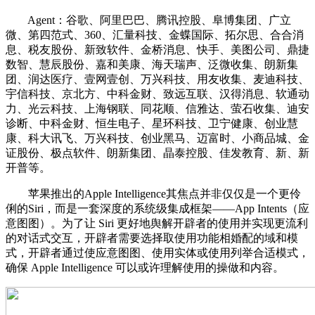
Agent：谷歌、阿里巴巴、腾讯控股、阜博集团、广立
微、第四范式、360、汇量科技、金蝶国际、拓尔思、合合消
息、税友股份、新致软件、金桥消息、快手、美图公司、鼎捷
数智、慧辰股份、嘉和美康、海天瑞声、泛微收集、朗新集
团、润达医疗、壹网壹创、万兴科技、用友收集、麦迪科技、
宇信科技、京北方、中科金财、致远互联、汉得消息、软通动
力、光云科技、上海钢联、同花顺、信雅达、萤石收集、迪安
诊断、中科金财、恒生电子、星环科技、卫宁健康、创业慧
康、科大讯飞、万兴科技、创业黑马、迈富时、小商品城、金
证股份、极点软件、朗新集团、晶泰控股、佳发教育、新、新
开普等。
苹果推出的Apple Intelligence其焦点并非仅仅是一个更伶
俐的Siri，而是一套深度的系统级集成框架——App Intents（应
意图图）。为了让 Siri 更好地舆解开辟者的使用并实现更流利
的对话式交互，开辟者需要选择取使用功能相婚配的域和模
式，开辟者通过使应意图图、使用实体或使用列举合适模式，
确保 Apple Intelligence 可以或许理解使用的操做和内容。