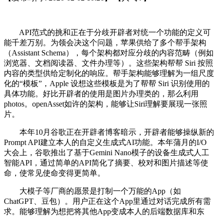
API范式的挑和正在于分歧开辟者对统一个功能的定义可
能千差万别。为领会决这个问题，苹果供给了多个帮手架构
（Assistant Schema），每个架构都对应分歧的内容范畴（例如
浏览器、文档阅读器、文件办理等）。这些架构帮帮 Siri 按照
内容的类型供给定制化的响应。帮手架构能够理解为一组尺度
化的“模板”，Apple 设想这些模板是为了帮帮 Siri 识别使用的
具体功能。好比开辟者的使用是图片办理类的，那么利用
photos。openAsset如许的架构，能够让Siri理解要展现一张照
片。
本年10月谷歌正在开辟者博客暗示，开辟者能够操纵新的
Prompt API建立本人的自定义生成式AI功能。本年蒲月的I/O
大会上，谷歌推出了基于Gemini Nano模子的设备生成式人工
智能API，通过简单的API简化了摘要、校对和图片描述等使
命，使常见使命变得更简单。
大模子等厂商的愿景是打制一个万能的App（如
ChatGPT、豆包）。用户正在这个App里通过对话完成所有需
求。能够理解为想把将其他App变成本人的后端数据库和东