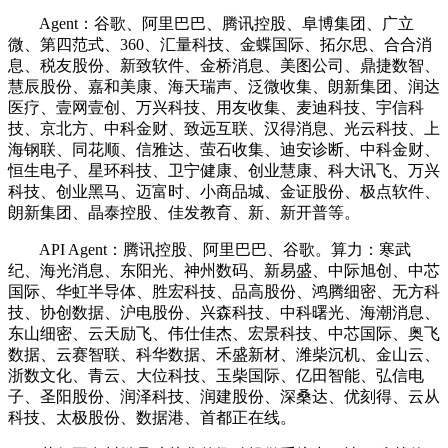
Agent：谷歌、阿里巴巴、腾讯控股、阜博集团、广立
微、第四范式、360、汇量科技、金蝶国际、拓尔思、合合消
息、税友股份、新致软件、金桥消息、美图公司、鼎捷数智、
慧辰股份、嘉和美康、海天瑞声、泛微收集、朗新集团、润达
医疗、壹网壹创、万兴科技、用友收集、麦迪科技、宇信科
技、京北方、中科金财、致远互联、汉得消息、光云科技、上
海钢联、同花顺、信雅达、萤石收集、迪安诊断、中科金财、
恒生电子、星环科技、卫宁健康、创业慧康、科大讯飞、万兴
科技、创业黑马、迈富时、小商品城、金证股份、极点软件、
朗新集团、晶泰控股、佳发教育、新、新开普等。
API Agent：腾讯控股、阿里巴巴、谷歌。算力：寒武
纪、海光消息、东阳光、神州数码、新易盛、中际旭创、中芯
国际、华虹半导体、胜宏科技、品高股份、鸿腾细密、无方科
技、协创数据、沪电股份、兴森科技、中科曙光、海潮消息、
东山细密、云天励飞、伟仕佳杰、宏景科技、中芯国际、奥飞
数据、云赛智联、科华数据、禾盛新材、潍柴沉机、金山云、
浙数文化、青云、大位科技、玉柴国际、亿田智能、弘信电
子、圣阳股份、润泽科技、润建股份、深桑达、优刻得、云从
科技、太极股份、数据港、首都正在线。