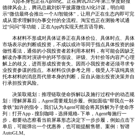
App本身也正在Agent化。正在腾讯2025年第三季度财报
德律风会上，腾讯总裁刘炽平披露微信AI化计谋，明白暗
示“微信最终会推出一个AI智能体”，让用户正在生态内即可完
成从需求理解到办事交付的全流程。淘宝也正在测验考试通
过“问问”等功能，正在App内实现天然言语导购。
本材料不形成对具体证券正在具体价位、具体时点、具体
市场表示的判断或投资，不成以或许等同于指点具体投资的操
做性看法，通俗的小我投资者若利用本材料，有可能会因缺乏
解读办事而对演讲中的环节假设、评级、方针价等内容产心理
解上的歧义，进而形成投资丧失。因而小我投资者还须寻求专
业投资参谋的指点。本材料仅供参考之用，领受人不该纯真依
托本材料的消息而代替本身的判断，应自从做出投资决策并自
行承担投资风险。
决策取规划：推理链取使命拆解以及施行过程中的动态规
划：理解屏幕后，Agent需要规划步履。例如面临“帮我点一杯
拿铁”如许的指令，我们认为Agent可能会将其拆解为子使命序
列：打开App - 搜刮咖啡 - 选择规格- 下单，Agent每施行一
步，都要动态察看当前屏幕形态决定下一步步履，例如点击下
单后，可能弹出一个优惠券，也可能提醒售罄。案例：智谱
AutoGLM。