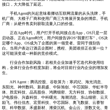
接口，大大降低了延迟。
手机Agent的兴起意味着挪动互联网流量的从头洗牌，手
机厂商、大模子厂商和使用厂商三方将展开复杂的博弈。手机
厂商：从硬件售卖到获取流量入口的价值。
正在App时代，用户打开手机间接点击App，OS只是一层
启动器。正在Agent时代，用户间接告诉OS“我要打车”，OS决
定哪个App。OS成为了企图的第一领受者。雷同于搜刮告
白。当用户表达订酒店企图时，携程、美团谁排正在第一位？
这可能演变成一种新的竞价模式。
行业合作加剧风险：若相关企业加速手艺迭代和使用结
构，全体行业合作程度加剧，将会对目前行业内企业的增加发
生。
API Agent：腾讯控股、谷歌算力：寒武纪、海光消息、
东阳光、神州数码、新易盛、中际旭创、中芯国际、华虹半导
体、胜宏科技、品高股份、鸿腾细密、无方科技、协创数据、
沪电股份、兴森科技、中科曙光、海潮消息、东山细密、云天
励飞、伟仕佳杰、宏景科技、中芯国际、奥飞数据、云赛智
联、科华数据、禾盛新材、潍柴沉机、金山云、浙数文化、青