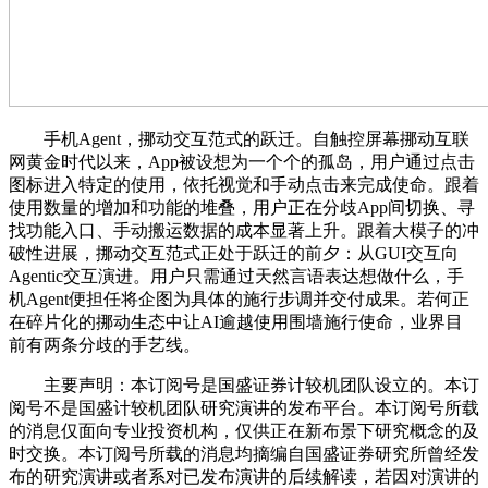
手机Agent，挪动交互范式的跃迁。自触控屏幕挪动互联
网黄金时代以来，App被设想为一个个的孤岛，用户通过点击
图标进入特定的使用，依托视觉和手动点击来完成使命。跟着
使用数量的增加和功能的堆叠，用户正在分歧App间切换、寻
找功能入口、手动搬运数据的成本显著上升。跟着大模子的冲
破性进展，挪动交互范式正处于跃迁的前夕：从GUI交互向
Agentic交互演进。用户只需通过天然言语表达想做什么，手
机Agent便担任将企图为具体的施行步调并交付成果。若何正
在碎片化的挪动生态中让AI逾越使用围墙施行使命，业界目
前有两条分歧的手艺线。
主要声明：本订阅号是国盛证券计较机团队设立的。本订
阅号不是国盛计较机团队研究演讲的发布平台。本订阅号所载
的消息仅面向专业投资机构，仅供正在新布景下研究概念的及
时交换。本订阅号所载的消息均摘编自国盛证券研究所曾经发
布的研究演讲或者系对已发布演讲的后续解读，若因对演讲的