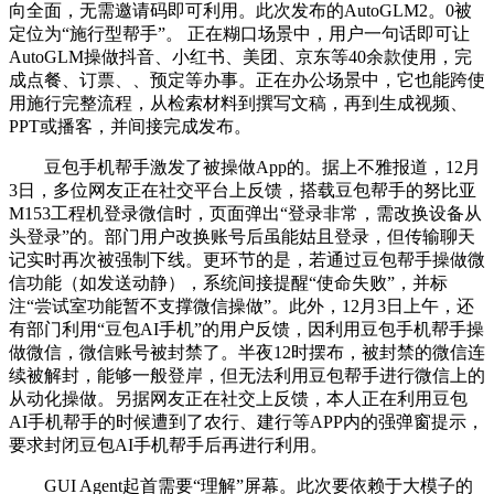
向全面，无需邀请码即可利用。此次发布的AutoGLM2。0被
定位为“施行型帮手”。 正在糊口场景中，用户一句话即可让
AutoGLM操做抖音、小红书、美团、京东等40余款使用，完
成点餐、订票、、预定等办事。正在办公场景中，它也能跨使
用施行完整流程，从检索材料到撰写文稿，再到生成视频、
PPT或播客，并间接完成发布。
豆包手机帮手激发了被操做App的。据上不雅报道，12月
3日，多位网友正在社交平台上反馈，搭载豆包帮手的努比亚
M153工程机登录微信时，页面弹出“登录非常，需改换设备从
头登录”的。部门用户改换账号后虽能姑且登录，但传输聊天
记实时再次被强制下线。更环节的是，若通过豆包帮手操做微
信功能（如发送动静），系统间接提醒“使命失败”，并标
注“尝试室功能暂不支撑微信操做”。此外，12月3日上午，还
有部门利用“豆包AI手机”的用户反馈，因利用豆包手机帮手操
做微信，微信账号被封禁了。半夜12时摆布，被封禁的微信连
续被解封，能够一般登岸，但无法利用豆包帮手进行微信上的
从动化操做。另据网友正在社交上反馈，本人正在利用豆包
AI手机帮手的时候遭到了农行、建行等APP内的强弹窗提示，
要求封闭豆包AI手机帮手后再进行利用。
GUI Agent起首需要“理解”屏幕。此次要依赖于大模子的