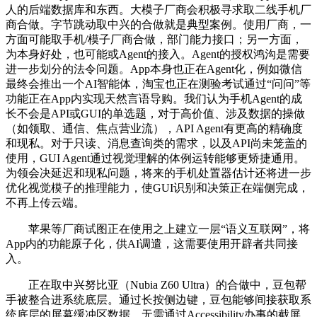
人的后端数据库和东西。大模子厂商会积极寻求取二线手机厂
商合做。字节跳动取中兴的合做就是典型案例。使用厂商，一
方面可能取手机/模子厂商合做，部门能力接口；另一方面，
为本身好处，也可能或Agent的接入。Agent的授权鸿沟是需要
进一步划分的法令问题。App本身也正在Agent化，例如微信
最终会推出一个AI智能体，淘宝也正在测验考试通过“问问”等
功能正在App内实现天然言语导购。我们认为手机Agent的成
长不会是API或GUI的单选题，对于高价值、涉及数据的操做
（如领取、通信、焦点营业流），API Agent有更高的精确度
和现私。对于只读、消息查询类的需求，以及API尚未笼盖的
使用，GUI Agent通过视觉理解的体例运转能够更矫捷通用。
为领会决延迟和现私问题，将来的手机处置器估计还将进一步
优化视觉模子的推理能力，使GUI识别和决策正在端侧完成，
不再上传云端。
苹果等厂商试图正在使用之上建立一层“语义互联网”，将
App内的功能原子化，供AI调遣，这需要使用开辟者共同接
入。
正在取中兴努比亚（Nubia Z60 Ultra）的合做中，豆包帮
手被整合进系统底层。通过长按侧边键，豆包能够间接获取系
统底层的屏幕缓冲区数据，无需通过Accessibility办事的截屏