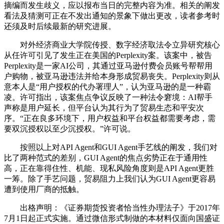
摘编而发生歧义，应以报布当日的完整内容为准。相关的阐发
看法及猜测可正在不发出通知的景象下做出更改，读者参考时
还须及时后续最新的研究进展。
对外经济商业大学院传授、数字经济取法令立异研究核心
从任许可引见了发生正在美国的Perplexity案。该案中，被告
Perplexity是一家AI公司，其通过亚马逊付费会员账号帮帮用
户购物，被亚马逊违法并给本身形成贸易丧失。Perplexity则从
意本人是“用户授权的代办署理人”，认为亚马逊的是一种霸
凌。许可指出，该案焦点争议反映了一种法令窘境：AI帮手
声称是用户延长，但平台认为其行为了贸易生态和平安次
序。“正在良多环境下，用户权益和平台权益都需要考虑，需
要双沉授权以至少沉授权。”许可说。
按照以上对API Agent和GUI Agent手艺线的阐发，我们对
比了两种范式的差别，GUI Agent的焦点劣势正在于通用性
高，正在靠得住性、机能、现私风险角度则是API Agent更胜
一筹。除了手艺问题，贸易阻力上我们认为GUI Agent更容易
遭到使用厂商的抵触。
出格声明：《证券期货投资者恰当性办理法子》于2017年
7月1日起正式实施。通过微信形式制做的本材料仅面向国盛证