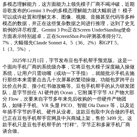
多模态理解能力，这方面能力上领先模子厂商不竭冲破，近期
谷歌发布的Gemini 3 Pro的多模态理解能力就大幅前进！ 模子
可以或许处置和理解文本、图像、视频、音频甚至代码等多种
模态的数据，并正在这些复杂数据之间进行推理，达到了史无
前例的详尽程度。Gemini 3 Pro正在Screen UnderStanding使命
方面表示特别超卓，正在ScreenShot-Pro评测基准得分72。
7%，大幅领先Claude Sonnet 4。5（36。2%）和GPT 5。
1（3。5%）。
2025年12月1日，字节发布豆包手机帮手预览版。这是一
个面向手机厂商的系统级办事，它将豆包大模子深度融入操做
系统，让用户只需动嘴（或动一下手指），就能批示手机去施
行那些本来需要点击几十次屏幕的繁琐操做。功能包罗跨平台
比价点外卖、搜小红书做攻略等。豆包手机帮手的从力研发团
队，是字节担任 AI 硬件的 Ocean，它附属于字节 AI 产物大部
分 Flow，次要来自字节多年来先后收购的一些硬件产物团
队，如锤子手机、VR 头显 PICO、智能 Ola Dance 等，以及近
年插手字节的手机、硬件从业者。这款豆包取中兴合做的手机
已正在豆包手机帮手官网及中兴商城上架，售价 3499 元。这
款手机只是豆包手机帮手的 “打样”。字节正和多家手机厂商
谈合做。