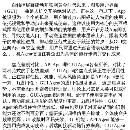
自触控屏幕挪动互联网黄金时代以来，图形用户界面
（GUI）一曲是人机交互的绝对从导。正在这一范式下，App
被设想为一个个的孤岛，用户通过点击图标进入特定的使用，
依托视觉和手动点击来完成使命。这种以使用为核心的交互模
式跟着使用数量的增加和功能的堆叠，用户正在分歧App间切
换、寻找功能入口、手动搬运数据的成本显著上升。跟着大模
子的冲破性进展，挪动交互范式正处于跃迁的前夕：从GUI交
互向Agentic交互演进。用户只需通过天然言语表达想做什
么，手机Agent便担任将企图为具体的施行步调并交付成果。
焦点差别对比，API Agent取GUI Agent各有所长。对比了
两种范式的手艺线差别，GUI Agent的焦点劣势正在于通用性
高，正在靠得住性、机能、现私风险角度则是API Agent更胜
一筹。1)通用性： GUI Agent的通用性显著更高，这是焦点劣
势，不需要App 开辟者进行适配。理论上只需是人类可以或许
利用的 App，GUI-Agent 都能利用。处理了使用笼盖率的问
题，新功能或未功能的适配度也更高。2)靠得住性；GUI
Agent的靠得住性仍然较低。缘由包罗模子对复杂界面的识别
能力还达不到百分百；需要多步调模仿用户操做，全体使命失
败率更高；UI 改版时容易失效。3）机能：API Agent 能够一
次挪用完成复杂使命，后端间接驱动施行效率高。GUI Agent