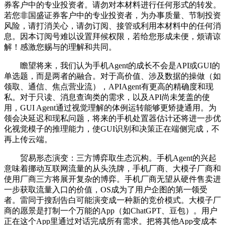
券客户中的专业投资者。请勿对本材料进行任何形式的转发。
若您非国盛证券客户中的专业投资者，为办事质量、节制投资
风险，请打消关心，请勿订阅、接管或利用本材料中的任何消
息。因本订阅号难以设置拜候权限，若给您形成未便，烦请谅
解！感激您赐与的理解和共同。
瞻望将来，我们认为手机Agent的成长不会是API或GUI的
单选题，而是两者的融合。对于高价值、涉及数据的操做（如
领取、通信、焦点营业流），APIAgent有更高的精确度和现
私。对于只读、消息查询类的需求，以及API尚未笼盖的使
用，GUI Agent通过视觉理解的体例运转能够更矫捷通用。为
领会决延迟和现私问题，将来的手机处置器估计还将进一步优
化视觉模子的推理能力，使GUI识别和决策正在端侧完成，不
再上传云端。
贸易形态演变：三方博弈取生态沉构。手机Agent的兴起
意味着挪动互联网流量的从头洗牌，手机厂商、大模子厂商和
使用厂商三方将展开复杂的博弈。手机厂商无望从硬件售卖进
一步获取流量入口的价值，OS成为了用户企图的第一领受
者。雷同于搜刮告白可能演变成一种新的竞价模式。大模子厂
商的愿景是打制一个万能的App（如ChatGPT、豆包）。用户
正在这个App里通过对话完成所有需求。把将其他App变成本