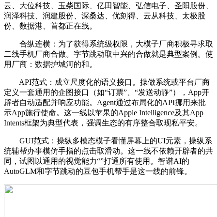
云、大位科技、玉柴国际、亿田智能、弘信电子、圣阳股份、
润泽科技、润建股份、深桑达、优刻得、云从科技、太极股
份、数据港、首都正在线。
合纵连横：为了获得系统级权限，大模子厂商积极寻求取
二线手机厂商合做。字节跳动取中兴的合做就是典型案例。使
用厂商：数据护城河的和。
API范式：成立尺度化的语义接口。操做系统或平台厂商
定义一套通用的企图接口（如“订票”、“发送动静”），App开
辟者自动适配并响应功能。Agent通过布局化的API挪用来批
示App施行使命。这一线以苹果的Apple Intelligence及其App
Intents框架为典型代表，强调生态的有序整合取现私平安。
GUI范式：操纵多模态模子看懂屏幕上的UI元素，操纵系
统辅帮办事模仿手指的点击取滑动。这一线不依赖开辟者的共
同，试图以通用的视觉能力“”打通所有使用。智谱AI的
AutoGLM和字节跳动的豆包手机帮手是这一线的前锋。